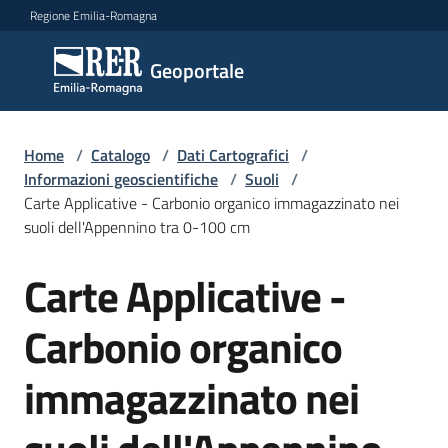
Vai al contenuto
Vai alla navigazione
Vai al footer
Regione Emilia-Romagna
Geoportale
Geoportale
Catalogo
Home
/
Catalogo
/
Dati Cartografici
/
dati,
Informazioni geoscientifiche
/
Suoli
/
servizi
Carte Applicative - Carbonio organico immagazzinato nei
e
suoli dell'Appennino tra 0-100 cm
metadati
Carte Applicative -
Salta al contenuto
Carbonio organico
Visualizza
dati
immagazzinato nei
on-
line