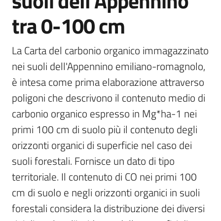
suoli dell'Appennino
tra 0-100 cm
Scarica
i
dati
La Carta del carbonio organico immagazzinato 
nei suoli dell'Appennino emiliano-romagnolo, 
Approfondimenti
è intesa come prima elaborazione attraverso 
poligoni che descrivono il contenuto medio di 
carbonio organico espresso in Mg*ha-1 nei 
primi 100 cm di suolo più il contenuto degli 
Archivio
cartografico
orizzonti organici di superficie nel caso dei 
suoli forestali. Fornisce un dato di tipo 
territoriale. Il contenuto di CO nei primi 100 
Seguici
cm di suolo e negli orizzonti organici in suoli 
su
forestali considera la distribuzione dei diversi 