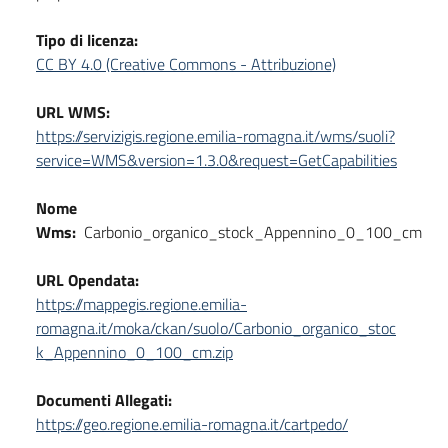
Tipo di licenza:
CC BY 4.0 (Creative Commons - Attribuzione)
URL WMS:
https://servizigis.regione.emilia-romagna.it/wms/suoli?
service=WMS&version=1.3.0&request=GetCapabilities
Nome
Wms:
Carbonio_organico_stock_Appennino_0_100_cm
URL Opendata:
https://mappegis.regione.emilia-
romagna.it/moka/ckan/suolo/Carbonio_organico_stoc
k_Appennino_0_100_cm.zip
Documenti Allegati:
https://geo.regione.emilia-romagna.it/cartpedo/