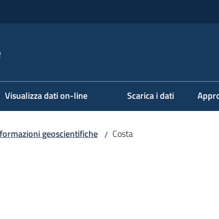
e
Visualizza dati on-line
Scarica i dati
Appro
formazioni geoscientifiche
Costa
/