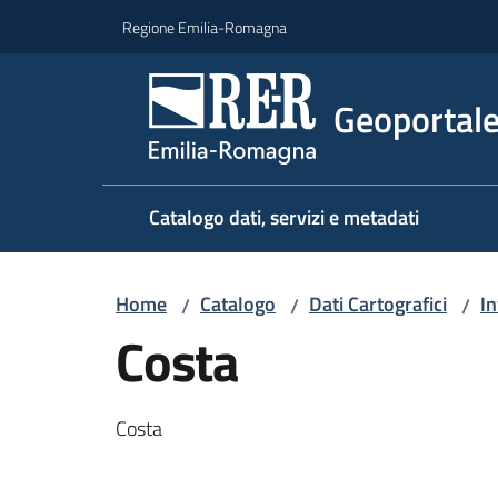
Vai al contenuto
Vai alla navigazione
Vai al footer
Regione Emilia-Romagna
Geoportal
Catalogo dati, servizi e metadati
Home
Catalogo
Dati Cartografici
In
/
/
/
Costa
Costa