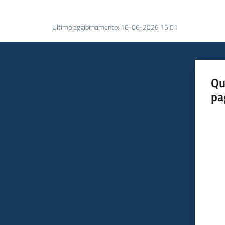
Ultimo aggiornamento
:
16-06-2026 15:01
Qu
pa
Valut