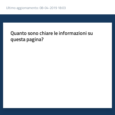
Ultimo aggiornamento
:
08-04-2019 18:03
Scarica
i
dati
Quanto sono chiare le informazioni su
Approfondimenti
questa pagina?
Valuta da 1 a 5 stelle
Archivio
cartografico
Seguici
su