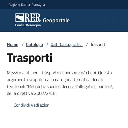
Vai al contenuto
Vai alla navigazione
Vai al footer
Regione Emilia-Romagna
Geoportale
Geoportale
Catalogo
Home
/
Catalogo
/
Dati Cartografici
/
Trasporti
dati,
Trasporti
servizi
e
metadati
Mezzi e aiuti per il trasporto di persone e/o beni. Questo
argomento si applica alla categoria tematica di dati
territoriali "Reti di trasporto", di cui all'allegato I, punto 7,
della direttiva 2007/2/CE.
Visualizza
dati
Condividi
Vedi azioni
on-
line