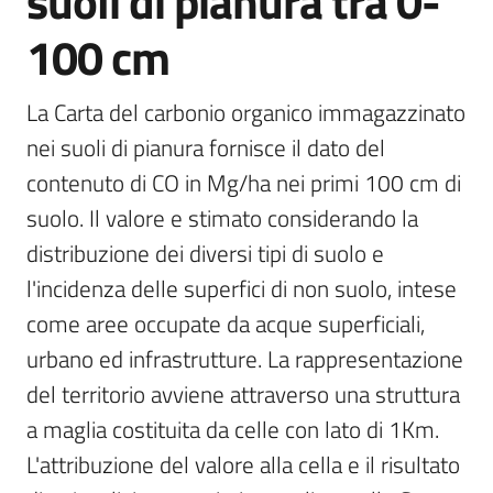
suoli di pianura tra 0-
100 cm
Scarica
i
dati
La Carta del carbonio organico immagazzinato 
nei suoli di pianura fornisce il dato del 
Approfondimenti
contenuto di CO in Mg/ha nei primi 100 cm di 
suolo. Il valore e stimato considerando la 
distribuzione dei diversi tipi di suolo e 
l'incidenza delle superfici di non suolo, intese 
Archivio
cartografico
come aree occupate da acque superficiali, 
urbano ed infrastrutture. La rappresentazione 
del territorio avviene attraverso una struttura 
Seguici
a maglia costituita da celle con lato di 1Km. 
su
L'attribuzione del valore alla cella e il risultato 