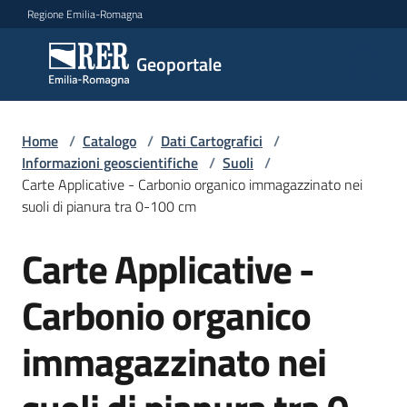
Vai al contenuto
Vai alla navigazione
Vai al footer
Regione Emilia-Romagna
Geoportale
Geoportale
Catalogo
Home
/
Catalogo
/
Dati Cartografici
/
dati,
Informazioni geoscientifiche
/
Suoli
/
servizi
Carte Applicative - Carbonio organico immagazzinato nei
e
suoli di pianura tra 0-100 cm
metadati
Carte Applicative -
Salta al contenuto
Carbonio organico
Visualizza
dati
immagazzinato nei
on-
line