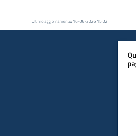
Ultimo aggiornamento
:
16-06-2026 15:02
Qu
pa
Valut