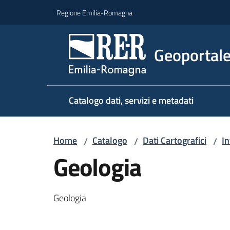
Vai al contenuto
Vai alla navigazione
Vai al footer
Regione Emilia-Romagna
Geoportal
Catalogo dati, servizi e metadati
Home
Catalogo
Dati Cartografici
In
/
/
/
Geologia
Geologia