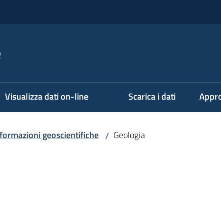
e
Visualizza dati on-line
Scarica i dati
Appro
formazioni geoscientifiche
Geologia
/