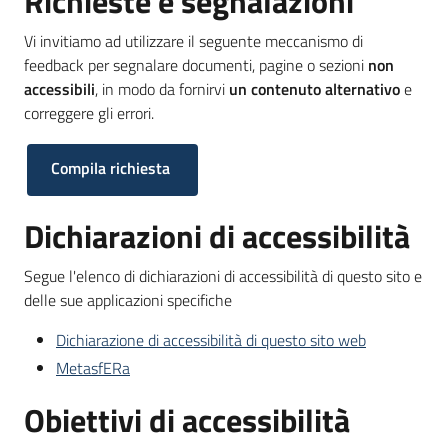
Richieste e segnalazioni
Scarica
Vi invitiamo ad utilizzare il seguente meccanismo di
i
feedback per segnalare documenti, pagine o sezioni
non
dati
accessibili
, in modo da fornirvi
un contenuto alternativo
e
correggere gli errori.
Approfondimenti
Compila richiesta
Dichiarazioni di accessibilità
Archivio
Segue l'elenco di dichiarazioni di accessibilità di questo sito e
cartografico
delle sue applicazioni specifiche
Dichiarazione di accessibilità di questo sito web
MetasfERa
Seguici
su
Obiettivi di accessibilità