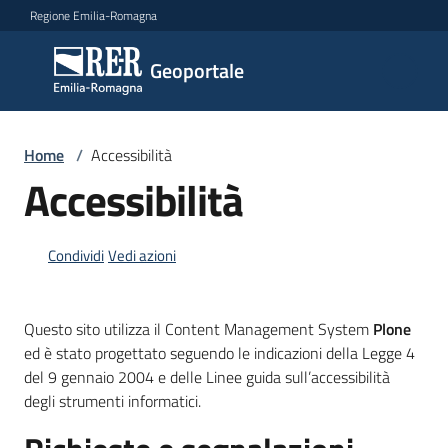
Vai al contenuto
Vai alla navigazione
Vai al footer
Regione Emilia-Romagna
Geoportale
Geoportale
Catalogo
Home
/
Accessibilità
dati,
Accessibilità
servizi
e
metadati
Condividi
Vedi azioni
Questo sito utilizza il Content Management System
Plone
Visualizza
ed è stato progettato seguendo le indicazioni della Legge 4
dati
del 9 gennaio 2004 e delle Linee guida sull’accessibilità
on-
degli strumenti informatici.
line