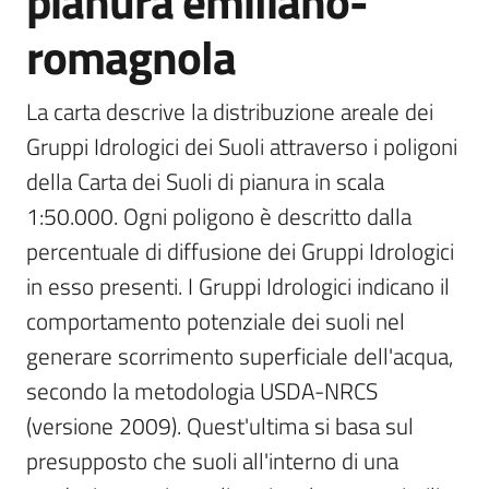
pianura emiliano-
romagnola
Scarica
i
dati
La carta descrive la distribuzione areale dei 
Gruppi Idrologici dei Suoli attraverso i poligoni 
Approfondimenti
della Carta dei Suoli di pianura in scala 
1:50.000. Ogni poligono è descritto dalla 
percentuale di diffusione dei Gruppi Idrologici 
in esso presenti. I Gruppi Idrologici indicano il 
Archivio
cartografico
comportamento potenziale dei suoli nel 
generare scorrimento superficiale dell'acqua, 
secondo la metodologia USDA-NRCS 
Seguici
(versione 2009). Quest'ultima si basa sul 
su
presupposto che suoli all'interno di una 