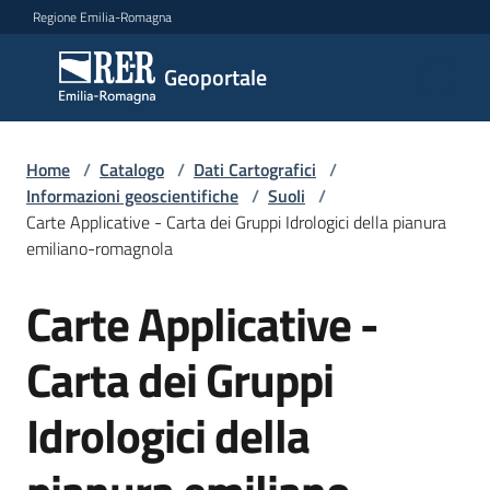
Vai al contenuto
Vai alla navigazione
Vai al footer
Regione Emilia-Romagna
Geoportale
Geoportale
Catalogo
Home
/
Catalogo
/
Dati Cartografici
/
dati,
Informazioni geoscientifiche
/
Suoli
/
servizi
Carte Applicative - Carta dei Gruppi Idrologici della pianura
e
emiliano-romagnola
metadati
Carte Applicative -
Salta al contenuto
Carta dei Gruppi
Visualizza
dati
Idrologici della
on-
line