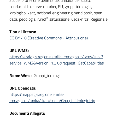
acque, protezione delle falde, umidita del suolo,
conducibilita, curve number, EU, gruppi idrologici,
idrologico, ksat, national engineering hand book, open
data, pedologia, runoff, saturazione, usda-nrcs, Regionale
Tipo di licenza:
CC BY 4.0 (Creative Commons - Attribuzione)
URL WMS:
https://servizigis.regione.emilia-romagna.it/wms/suoli?
service=WMS&version=1.3.0&request=GetCapabilities
Nome Wms:
Gruppi_idrologici
URL Opendata:
https://mappegis.regione.emilia-
romagna.it/moka/ckan/suolo/Gruppi_idrologici.zip
Documenti Allegati: