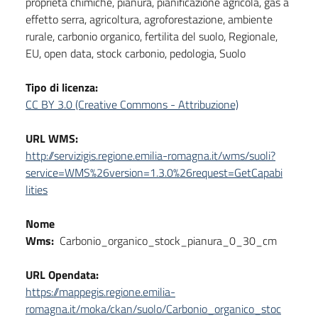
proprieta chimiche, pianura, pianificazione agricola, gas a
effetto serra, agricoltura, agroforestazione, ambiente
rurale, carbonio organico, fertilita del suolo, Regionale,
EU, open data, stock carbonio, pedologia, Suolo
Tipo di licenza:
CC BY 3.0 (Creative Commons - Attribuzione)
URL WMS:
http://servizigis.regione.emilia-romagna.it/wms/suoli?
service=WMS%26version=1.3.0%26request=GetCapabi
lities
Nome
Wms:
Carbonio_organico_stock_pianura_0_30_cm
URL Opendata:
https://mappegis.regione.emilia-
romagna.it/moka/ckan/suolo/Carbonio_organico_stoc