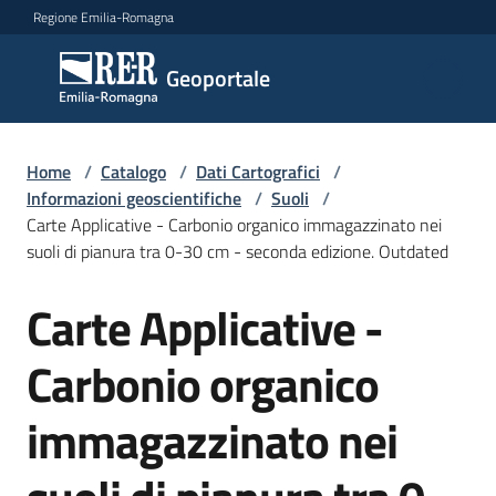
Vai al contenuto
Vai alla navigazione
Vai al footer
Regione Emilia-Romagna
Geoportale
Geoportale
Catalogo
Home
/
Catalogo
/
Dati Cartografici
/
dati,
Informazioni geoscientifiche
/
Suoli
/
servizi
Carte Applicative - Carbonio organico immagazzinato nei
e
suoli di pianura tra 0-30 cm - seconda edizione. Outdated
metadati
Carte Applicative -
Salta al contenuto
Carbonio organico
Visualizza
dati
immagazzinato nei
on-
line