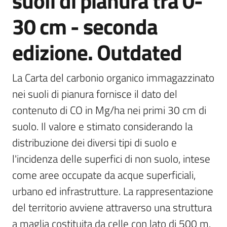
suoli di pianura tra 0-
30 cm - seconda
Scarica
i
dati
edizione. Outdated
Approfondimenti
La Carta del carbonio organico immagazzinato 
nei suoli di pianura fornisce il dato del 
contenuto di CO in Mg/ha nei primi 30 cm di 
suolo. Il valore e stimato considerando la 
Archivio
distribuzione dei diversi tipi di suolo e 
cartografico
l'incidenza delle superfici di non suolo, intese 
come aree occupate da acque superficiali, 
urbano ed infrastrutture. La rappresentazione 
Seguici
su
del territorio avviene attraverso una struttura 
a maglia costituita da celle con lato di 500 m. 