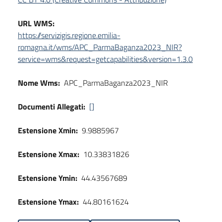
URL WMS:
https://servizigis.regione.emilia-
romagna.it/wms/APC_ParmaBaganza2023_NIR?
service=wms&request=getcapabilities&version=1.3.0
Nome Wms:
APC_ParmaBaganza2023_NIR
Documenti Allegati:
[]
Estensione Xmin:
9.9885967
Estensione Xmax:
10.33831826
Estensione Ymin:
44.43567689
Estensione Ymax:
44.80161624