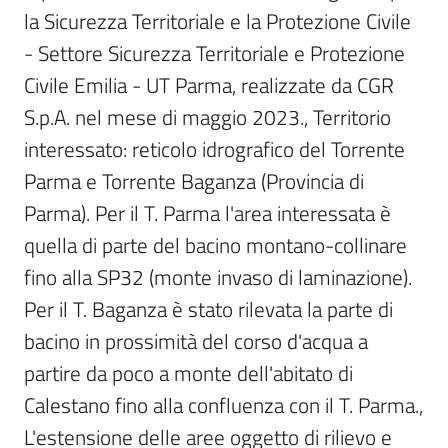
la Sicurezza Territoriale e la Protezione Civile 
Scarica
- Settore Sicurezza Territoriale e Protezione 
i
Civile Emilia - UT Parma, realizzate da CGR 
dati
S.p.A. nel mese di maggio 2023., Territorio 
Approfondimenti
interessato: reticolo idrografico del Torrente 
Parma e Torrente Baganza (Provincia di 
Parma). Per il T. Parma l'area interessata è 
quella di parte del bacino montano-collinare 
Archivio
fino alla SP32 (monte invaso di laminazione). 
cartografico
Per il T. Baganza è stato rilevata la parte di 
bacino in prossimità del corso d'acqua a 
partire da poco a monte dell'abitato di 
Seguici
su
Calestano fino alla confluenza con il T. Parma., 
L'estensione delle aree oggetto di rilievo e 