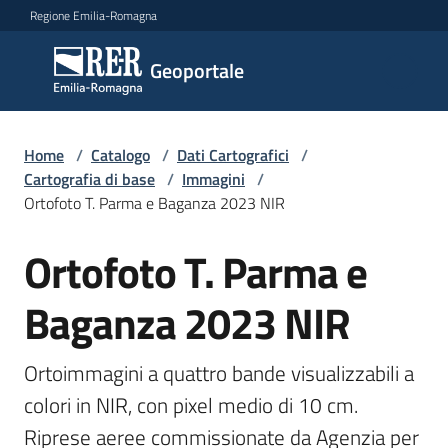
Vai al contenuto
Vai alla navigazione
Vai al footer
Regione Emilia-Romagna
Geoportale
Geoportale
Catalogo
Home
/
Catalogo
/
Dati Cartografici
/
dati,
Cartografia di base
/
Immagini
/
servizi
Ortofoto T. Parma e Baganza 2023 NIR
e
metadati
Ortofoto T. Parma e
Salta al contenuto
Baganza 2023 NIR
Visualizza
dati
Ortoimmagini a quattro bande visualizzabili a 
on-
colori in NIR, con pixel medio di 10 cm. 
line
Riprese aeree commissionate da Agenzia per 