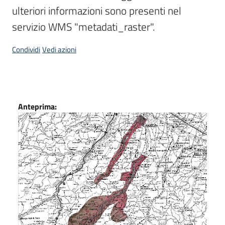
ulteriori informazioni sono presenti nel 
servizio WMS "metadati_raster".
Condividi
Vedi azioni
Dati
Anteprima: