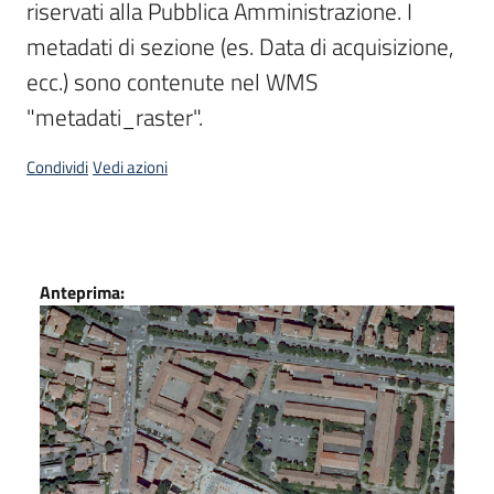
riservati alla Pubblica Amministrazione. I 
Scarica
metadati di sezione (es. Data di acquisizione, 
i
ecc.) sono contenute nel WMS 
dati
"metadati_raster".
Approfondimenti
Condividi
Vedi azioni
Dati
Archivio
Anteprima:
cartografico
Seguici
su