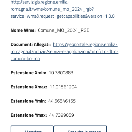
http://servizigis.regione.emilia-
romagna.it/wms/comune_mo_2024_rgb?
service=wms&request=getcapabilities&version=1.3.0
Nome Wms:
Comune_MO_2024_RGB
Documenti Allegati:
https://geoportale.regione.emilia-
romagna.it/notizie/servizi-e-applicazioni/ortofoto-dtm-
comuni-bo-mo
Estensione Xmin:
10.7800883
Estensione Xmax:
11.01561204
Estensione Ymin:
44.56546155
Estensione Ymax:
44.7399059
Metadata
Consulta la mappa