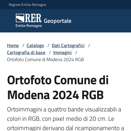
Vai al contenuto
Vai alla navigazione
Vai al footer
Regione Emilia-Romagna
Geoportale
Geoportale
Catalogo
Home
/
Catalogo
/
Dati Cartografici
/
dati,
Cartografia di base
/
Immagini
/
servizi
Ortofoto Comune di Modena 2024 RGB
e
metadati
Ortofoto Comune di
Salta al contenuto
Modena 2024 RGB
Visualizza
dati
Ortoimmagini a quattro bande visualizzabili a 
on-
colori in RGB, con pixel medio di 20 cm. Le 
line
ortoimmagini derivano dal ricampionamento a 