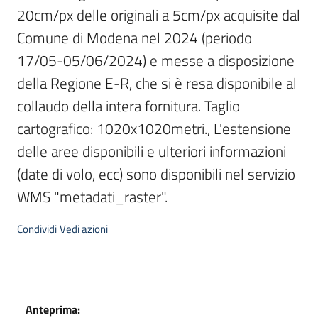
20cm/px delle originali a 5cm/px acquisite dal 
Scarica
Comune di Modena nel 2024 (periodo 
i
17/05-05/06/2024) e messe a disposizione 
dati
della Regione E-R, che si è resa disponibile al 
Approfondimenti
collaudo della intera fornitura. Taglio 
cartografico: 1020x1020metri., L'estensione 
delle aree disponibili e ulteriori informazioni 
(date di volo, ecc) sono disponibili nel servizio 
Archivio
WMS "metadati_raster".
cartografico
Condividi
Vedi azioni
Seguici
su
Dati
Anteprima: