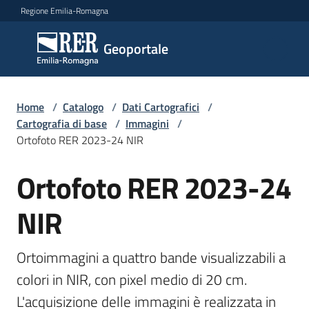
Vai al contenuto
Vai alla navigazione
Vai al footer
Regione Emilia-Romagna
Geoportale
Geoportale
Catalogo
Home
/
Catalogo
/
Dati Cartografici
/
dati,
Cartografia di base
/
Immagini
/
servizi
Ortofoto RER 2023-24 NIR
e
metadati
Ortofoto RER 2023-24
Salta al contenuto
NIR
Visualizza
dati
Ortoimmagini a quattro bande visualizzabili a 
on-
colori in NIR, con pixel medio di 20 cm. 
line
L'acquisizione delle immagini è realizzata in 