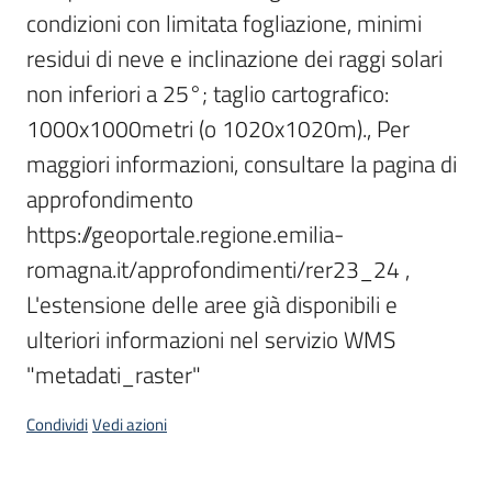
condizioni con limitata fogliazione, minimi 
Scarica
residui di neve e inclinazione dei raggi solari 
i
non inferiori a 25°; taglio cartografico: 
dati
1000x1000metri (o 1020x1020m)., Per 
Approfondimenti
maggiori informazioni, consultare la pagina di 
approfondimento 
https://geoportale.regione.emilia-
romagna.it/approfondimenti/rer23_24 , 
Archivio
L'estensione delle aree già disponibili e 
cartografico
ulteriori informazioni nel servizio WMS 
"metadati_raster"
Seguici
Condividi
Vedi azioni
su