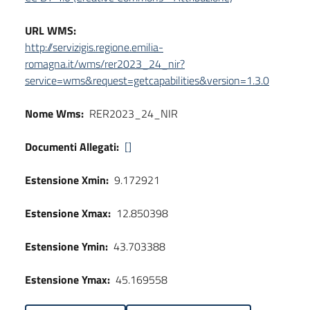
URL WMS:
http://servizigis.regione.emilia-
romagna.it/wms/rer2023_24_nir?
service=wms&request=getcapabilities&version=1.3.0
Nome Wms:
RER2023_24_NIR
Documenti Allegati:
[]
Estensione Xmin:
9.172921
Estensione Xmax:
12.850398
Estensione Ymin:
43.703388
Estensione Ymax:
45.169558