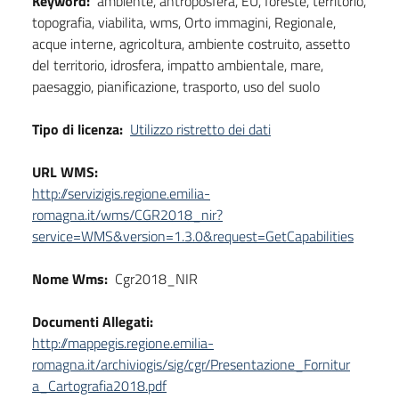
Keyword:
ambiente, antroposfera, EU, foreste, territorio,
topografia, viabilita, wms, Orto immagini, Regionale,
acque interne, agricoltura, ambiente costruito, assetto
del territorio, idrosfera, impatto ambientale, mare,
paesaggio, pianificazione, trasporto, uso del suolo
Tipo di licenza:
Utilizzo ristretto dei dati
URL WMS:
http://servizigis.regione.emilia-
romagna.it/wms/CGR2018_nir?
service=WMS&version=1.3.0&request=GetCapabilities
Nome Wms:
Cgr2018_NIR
Documenti Allegati:
http://mappegis.regione.emilia-
romagna.it/archiviogis/sig/cgr/Presentazione_Fornitur
a_Cartografia2018.pdf