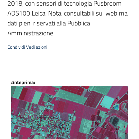
2018, con sensori di tecnologia Pusbroom  
Scarica
ADS100 Leica. Nota: consultabili sul web ma 
i
dati pieni riservati alla Pubblica 
dati
Amministrazione.
Approfondimenti
Condividi
Vedi azioni
Dati
Archivio
Anteprima:
cartografico
Seguici
su