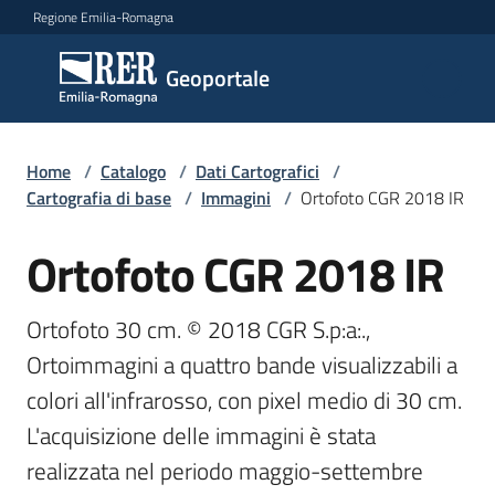
Vai al contenuto
Vai alla navigazione
Vai al footer
Regione Emilia-Romagna
Geoportale
Geoportale
Catalogo
Home
/
Catalogo
/
Dati Cartografici
/
dati,
Cartografia di base
/
Immagini
/
Ortofoto CGR 2018 IR
servizi
e
Ortofoto CGR 2018 IR
Salta al contenuto
metadati
Ortofoto 30 cm. © 2018 CGR S.p:a:., 
Ortoimmagini a quattro bande visualizzabili a 
Visualizza
dati
colori all'infrarosso, con pixel medio di 30 cm. 
on-
L'acquisizione delle immagini è stata 
line
realizzata nel periodo maggio-settembre 