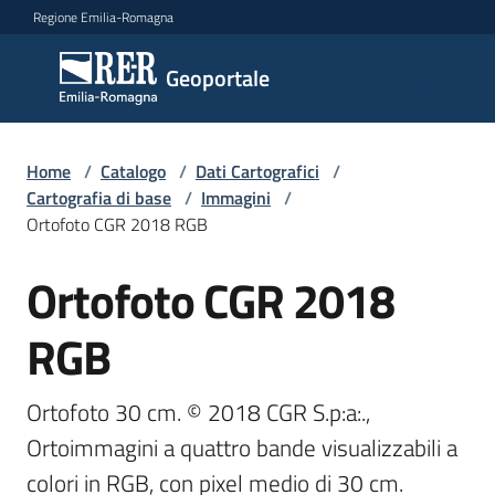
Vai al contenuto
Vai alla navigazione
Vai al footer
Regione Emilia-Romagna
Geoportale
Geoportale
Catalogo
Home
/
Catalogo
/
Dati Cartografici
/
dati,
Cartografia di base
/
Immagini
/
servizi
Ortofoto CGR 2018 RGB
e
metadati
Ortofoto CGR 2018
Salta al contenuto
RGB
Visualizza
dati
Ortofoto 30 cm. © 2018 CGR S.p:a:., 
on-
Ortoimmagini a quattro bande visualizzabili a 
line
colori in RGB, con pixel medio di 30 cm. 