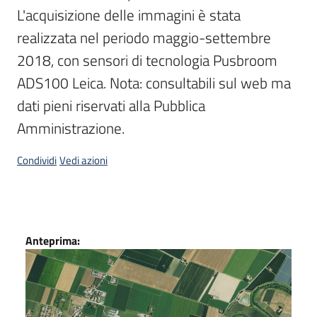
L'acquisizione delle immagini è stata 
Scarica
realizzata nel periodo maggio-settembre 
i
2018, con sensori di tecnologia Pusbroom  
dati
ADS100 Leica. Nota: consultabili sul web ma 
Approfondimenti
dati pieni riservati alla Pubblica 
Amministrazione.
Condividi
Vedi azioni
Archivio
cartografico
Dati
Anteprima:
Seguici
su