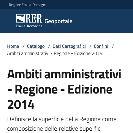
Vai al contenuto
Vai alla navigazione
Vai al footer
Regione Emilia-Romagna
Geoportale
Geoportale
Catalogo
Home
/
Catalogo
/
Dati Cartografici
/
Confini
/
dati,
Ambiti amministrativi - Regione - Edizione 2014
servizi
e
Ambiti amministrativi
Salta al contenuto
metadati
- Regione - Edizione
2014
Visualizza
dati
on-
Definisce la superficie della Regione come 
line
composizione delle relative superfici 