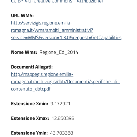
CC BY 4.0 (Creative Commons - Attribuzione)
URL WMS:
http://servizigis.regione.emilia-
romagna.it/wms/ambiti_amministrativi?
service=WMS&version=1.3.0&request=GetCapabilities
Nome Wms:
Regione_Ed_2014
Documenti Allegati:
http://mappegis.regione.emilia-
romagna.it/archiviogis/dbtr/Documenti/specifiche_di_
contenuto_dbtr.pdf
Estensione Xmin:
9.172921
Estensione Xmax:
12.850398
Estensione Ymin:
43.703388