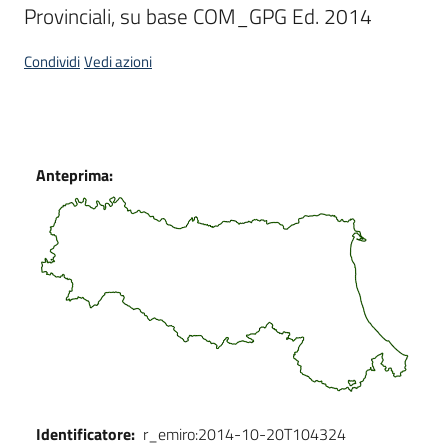
Provinciali, su base COM_GPG Ed. 2014
Scarica
i
Condividi
Vedi azioni
dati
Approfondimenti
Dati
Anteprima:
Archivio
cartografico
Seguici
su
Identificatore:
r_emiro:2014-10-20T104324