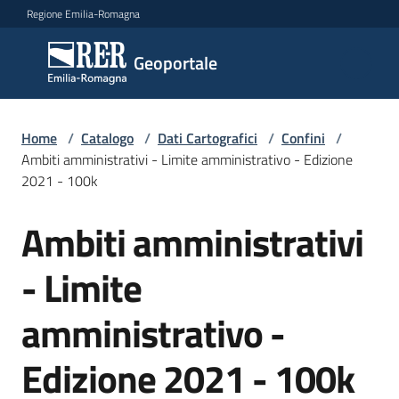
Vai al contenuto
Vai alla navigazione
Vai al footer
Regione Emilia-Romagna
Geoportale
Geoportale
Catalogo
Home
/
Catalogo
/
Dati Cartografici
/
Confini
/
dati,
Ambiti amministrativi - Limite amministrativo - Edizione
servizi
2021 - 100k
e
metadati
Ambiti amministrativi
Salta al contenuto
- Limite
Visualizza
amministrativo -
dati
on-
line
Edizione 2021 - 100k