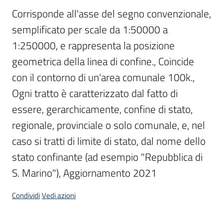
Corrisponde all'asse del segno convenzionale, 
Scarica
semplificato per scale da 1:50000 a 
i
dati
1:250000, e rappresenta la posizione 
geometrica della linea di confine., Coincide 
Approfondimenti
con il contorno di un'area comunale 100k., 
Ogni tratto è caratterizzato dal fatto di 
essere, gerarchicamente, confine di stato, 
regionale, provinciale o solo comunale, e, nel 
Archivio
caso si tratti di limite di stato, dal nome dello 
cartografico
stato confinante (ad esempio "Repubblica di 
S. Marino"), Aggiornamento 2021
Seguici
Condividi
Vedi azioni
su