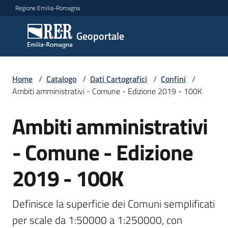
Vai al contenuto
Vai alla navigazione
Vai al footer
Regione Emilia-Romagna
Geoportale
Geoportale
Catalogo
Home
/
Catalogo
/
Dati Cartografici
/
Confini
/
dati,
Ambiti amministrativi - Comune - Edizione 2019 - 100K
servizi
e
Ambiti amministrativi
Salta al contenuto
metadati
- Comune - Edizione
2019 - 100K
Visualizza
dati
on-
Definisce la superficie dei Comuni semplificati 
line
per scale da 1:50000 a 1:250000, con 