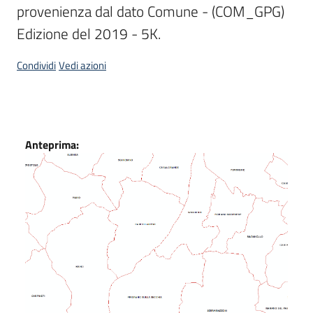
provenienza dal dato Comune - (COM_GPG) 
Scarica
Edizione del 2019 - 5K.
i
dati
Condividi
Vedi azioni
Approfondimenti
Dati
Anteprima:
Archivio
cartografico
Seguici
su