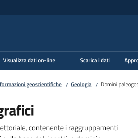
e
Visualizza dati on-line
Scarica i dati
Appro
formazioni geoscientifiche
Geologia
Domini paleogeo
/
/
rafici
vettoriale, contenente i raggruppamenti 