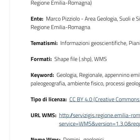
Regione Emilia-Romagna)
Ente:
Marco Pizziolo - Area Geologia, Suoli e Si
Regione Emilia-Romagna
Tematismi:
Informazioni geoscientifiche, Pian
Formati:
Shape file (.shp), WMS
Keyword:
Geologia, Regionale, appennino emi
paleogeografia, ambiente fisico, processi geolog
Tipo di licenza:
CC BY 4.0 (Creative Commons 
URL WMS:
http://servizigis.regione.emilia-r
service=WMS&version=1.3.0&reque
Nome Wms:
Domini_geologici