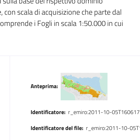
 sulla base del rispettivo dominio 
con scala di acquisizione che parte dal 
omprende i Fogli in scala 1:50.000 in cui 
Dati
Anteprima:
Identificatore:
r_emiro:2011-10-05T160617
Identificatore del file:
r_emiro:2011-10-05