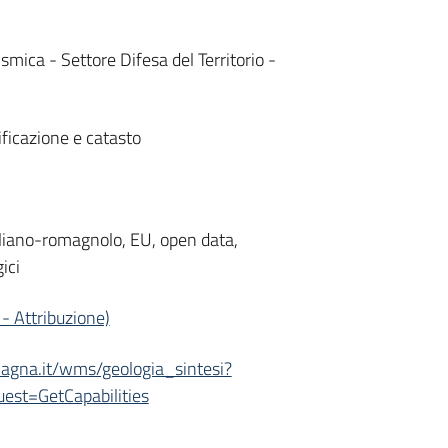
smica - Settore Difesa del Territorio -
ificazione e catasto
liano-romagnolo, EU, open data,
ici
- Attribuzione)
omagna.it/wms/geologia_sintesi?
st=GetCapabilities