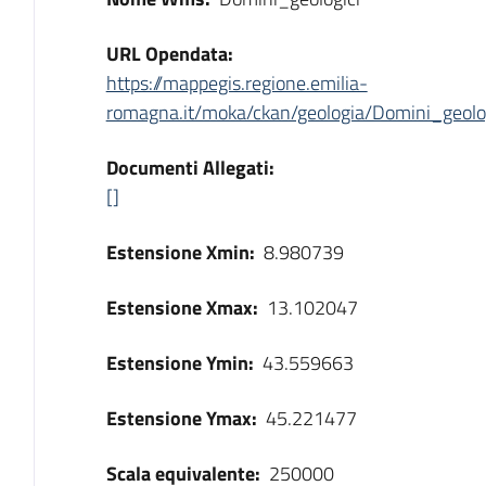
URL Opendata:
https://mappegis.regione.emilia-
romagna.it/moka/ckan/geologia/Domini_geolog
Documenti Allegati:
[]
Estensione Xmin:
8.980739
Estensione Xmax:
13.102047
Estensione Ymin:
43.559663
Estensione Ymax:
45.221477
Scala equivalente:
250000