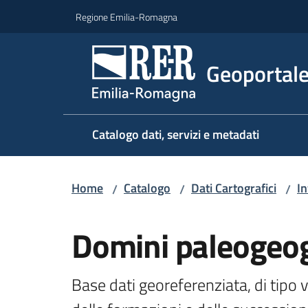
Vai al contenuto
Vai alla navigazione
Vai al footer
Regione Emilia-Romagna
Geoportal
Catalogo dati, servizi e metadati
Home
Catalogo
Dati Cartografici
In
/
/
/
Salta al contenuto
Domini paleogeog
Base dati georeferenziata, di tipo 