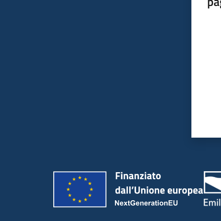
pa
Valut