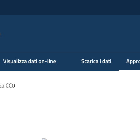
e
Visualizza dati on-line
Scarica i dati
Appro
Menu 
za CC0