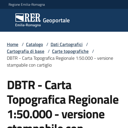
Vai al contenuto
Vai alla navigazione
Vai al footer
Regione Emilia-Romagna
Geoportale
Geoportale
Catalogo
Home
/
Catalogo
/
Dati Cartografici
/
dati,
Cartografia di base
/
Carte topografiche
/
servizi
DBTR - Carta Topografica Regionale 1:50.000 - versione
e
stampabile con cartiglio
metadati
DBTR - Carta
Salta al contenuto
Topografica Regionale
Visualizza
dati
1:50.000 - versione
on-
line