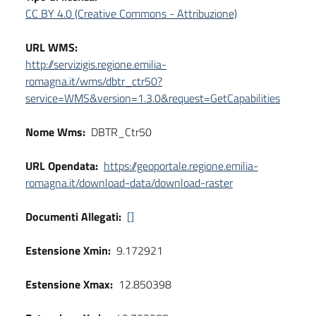
CC BY 4.0 (Creative Commons - Attribuzione)
URL WMS:
http://servizigis.regione.emilia-
romagna.it/wms/dbtr_ctr50?
service=WMS&version=1.3.0&request=GetCapabilities
Nome Wms:
DBTR_Ctr50
URL Opendata:
https://geoportale.regione.emilia-
romagna.it/download-data/download-raster
Documenti Allegati:
[]
Estensione Xmin:
9.172921
Estensione Xmax:
12.850398