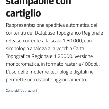
stampabile con
cartiglio
Scarica
i
dati
Rappresentazione speditiva automatica dei 
contenuti del Database Topografico Regionale 
Approfondimenti
release corrente alla scala 1:50.000, con 
simbologia analoga alla vecchia Carta 
Topografica Regionale 1:25000. Versione 
monocromatica, in formato raster a 400dpi. , 
Archivio
cartografico
L'uso delle moderne tecnologie digitali ne 
permette un costante aggiornamento. 
Condividi
Vedi azioni
Seguici
su