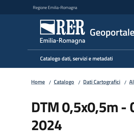
Vai al contenuto
Vai alla navigazione
Vai al footer
Regione Emilia-Romagna
Geoportal
Catalogo dati, servizi e metadati
Home
Catalogo
Dati Cartografici
Al
/
/
/
Salta al contenuto
DTM 0,5x0,5m - 
2024