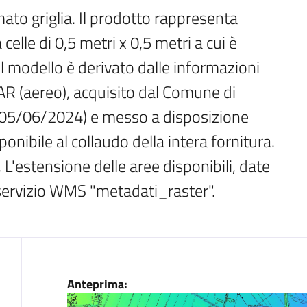
ato griglia. Il prodotto rappresenta 
celle di 0,5 metri x 0,5 metri a cui è 
l modello è derivato dalle informazioni 
DAR (aereo), acquisito dal Comune di 
5/06/2024) e messo a disposizione 
onibile al collaudo della intera fornitura. 
 L'estensione delle aree disponibili, date 
l servizio WMS "metadati_raster".
Dati
Anteprima: