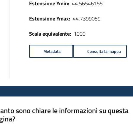
Estensione Ymin:
44.56546155
Estensione Ymax:
44.7399059
Scala equivalente:
1000
Metadata
Consulta la mappa
anto sono chiare le informazioni su questa
gina?
a da 1 a 5 stelle