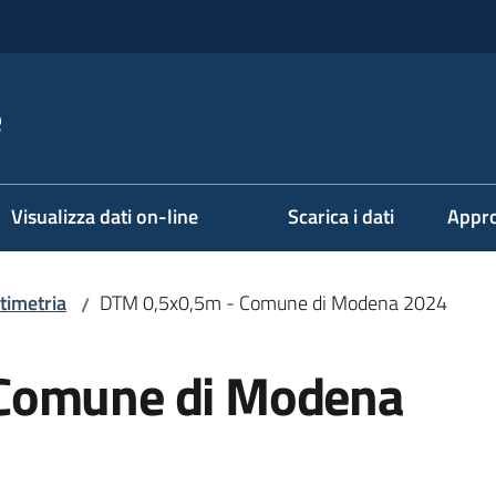
e
Visualizza dati on-line
Scarica i dati
Appro
timetria
DTM 0,5x0,5m - Comune di Modena 2024
/
Comune di Modena