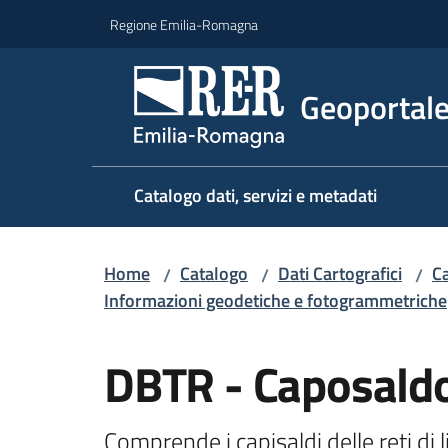
Vai al contenuto
Vai alla navigazione
Vai al footer
Regione Emilia-Romagna
Geoportal
Catalogo dati, servizi e metadati
Home
Catalogo
Dati Cartografici
Ca
/
/
/
Informazioni geodetiche e fotogrammetriche
Salta al contenuto
DBTR - Caposald
Comprende i capisaldi delle reti di l