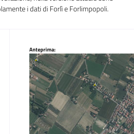
olamente i dati di Forlì e Forlimpopoli.
Dati
Anteprima: