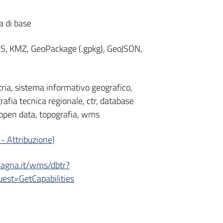
a di base
WMS, KMZ, GeoPackage (.gpkg), GeoJSON,
ria, sistema informativo geografico,
rafia tecnica regionale, ctr, database
 open data, topografia, wms
- Attribuzione)
omagna.it/wms/dbtr?
st=GetCapabilities