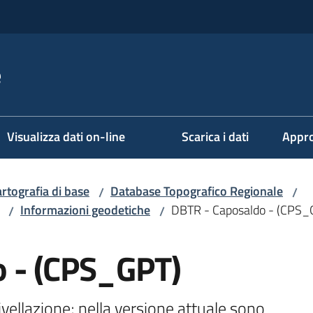
e
Visualizza dati on-line
Scarica i dati
Appro
rtografia di base
Database Topografico Regionale
/
/
Informazioni geodetiche
DBTR - Caposaldo - (CPS_
/
/
o - (CPS_GPT)
ivellazione; nella versione attuale sono 