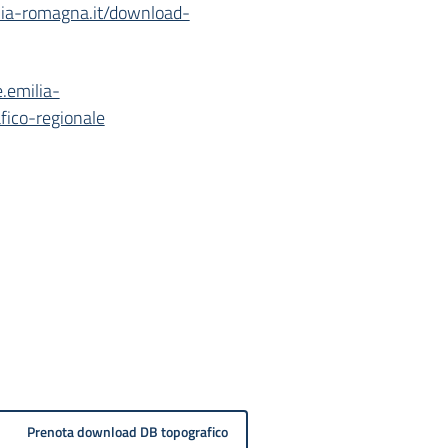
ilia-romagna.it/download-
e.emilia-
fico-regionale
Prenota download DB topografico