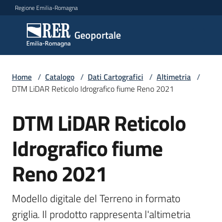
Vai al contenuto
Vai alla navigazione
Vai al footer
Regione Emilia-Romagna
Geoportale
Geoportale
Catalogo
Home
/
Catalogo
/
Dati Cartografici
/
Altimetria
/
dati,
DTM LiDAR Reticolo Idrografico fiume Reno 2021
servizi
e
DTM LiDAR Reticolo
Salta al contenuto
metadati
Idrografico fiume
Reno 2021
Visualizza
dati
on-
Modello digitale del Terreno in formato 
line
griglia. Il prodotto rappresenta l'altimetria 