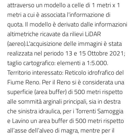
attraverso un modello a celle di 1 metri x 1 
Scarica
metri a cui è associata l'informazione di 
i
quota. Il modello è derivato dalle informazioni 
dati
altimetriche ricavate da rilievi LiDAR 
Approfondimenti
(aereo).L'acquisizione delle immagini è stata 
realizzata nel periodo 13 e 15 Ottobre 2021; 
taglio cartografico: elementi a 1:5.000. 
Territorio interessato: Reticolo idrofrafico del 
Archivio
Fiume Reno. Per il Reno si è considerata una 
cartografico
superficie (area buffer) di 500 metri rispetto 
alle sommità arginali principali, sia in destra 
che sinistra idraulica, per i Torrenti Samoggia 
Seguici
e Lavino un area buffer di 500 metri rispetto 
su
all’asse dell’alveo di magra, mentre per il 