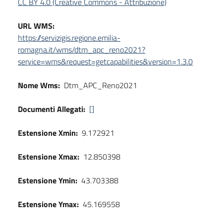
CC BY 4.0 (Creative Commons - Attribuzione)
URL WMS:
https://servizigis.regione.emilia-
romagna.it/wms/dtm_apc_reno2021?
service=wms&request=getcapabilities&version=1.3.0
Nome Wms:
Dtm_APC_Reno2021
Documenti Allegati:
[]
Estensione Xmin:
9.172921
Estensione Xmax:
12.850398
Estensione Ymin:
43.703388
Estensione Ymax:
45.169558