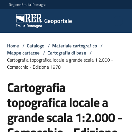
Vai al contenuto
Vai alla navigazione
Vai al footer
Regione Emilia-Romagna
Geoportale
Geoportale
Catalogo
Home
/
Catalogo
/
Materiale cartografico
/
dati,
Mappe cartacee
/
Cartografia di base
/
servizi
Cartografia topografica locale a grande scala 1:2.000 -
e
Comacchio - Edizione 1978
metadati
Cartografia
Salta al contenuto
topografica locale a
Visualizza
dati
grande scala 1:2.000 -
on-
line