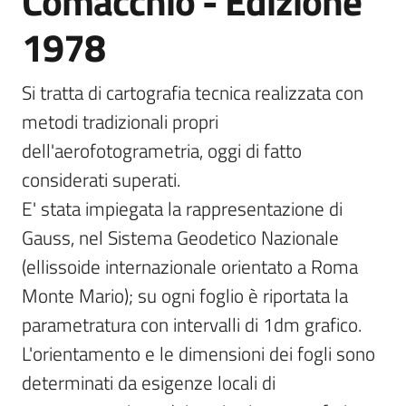
Comacchio - Edizione
1978
Scarica
i
dati
Si tratta di cartografia tecnica realizzata con 
metodi tradizionali propri 
Approfondimenti
dell'aerofotogrametria, oggi di fatto 
considerati superati.

E' stata impiegata la rappresentazione di 
Gauss, nel Sistema Geodetico Nazionale 
Archivio
cartografico
(ellissoide internazionale orientato a Roma 
Monte Mario); su ogni foglio è riportata la 
parametratura con intervalli di 1dm grafico.

Seguici
L'orientamento e le dimensioni dei fogli sono 
su
determinati da esigenze locali di 