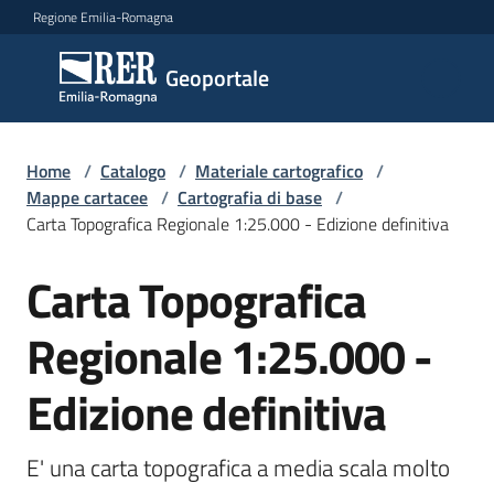
Vai al contenuto
Vai alla navigazione
Vai al footer
Regione Emilia-Romagna
Geoportale
Geoportale
Catalogo
Home
/
Catalogo
/
Materiale cartografico
/
dati,
Mappe cartacee
/
Cartografia di base
/
servizi
Carta Topografica Regionale 1:25.000 - Edizione definitiva
e
metadati
Carta Topografica
Salta al contenuto
Regionale 1:25.000 -
Visualizza
Edizione definitiva
dati
on-
line
E' una carta topografica a media scala molto 