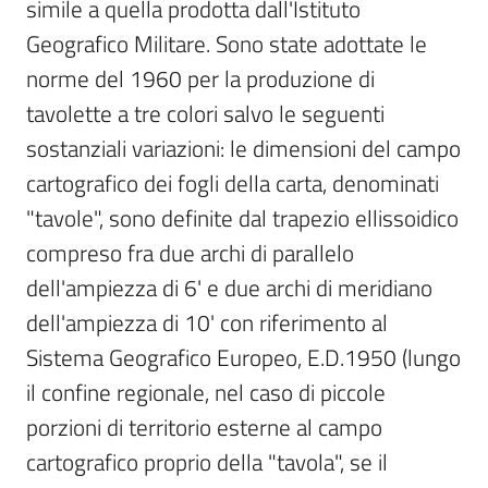
simile a quella prodotta dall'Istituto 
Scarica
Geografico Militare. Sono state adottate le 
i
norme del 1960 per la produzione di 
dati
tavolette a tre colori salvo le seguenti 
sostanziali variazioni: le dimensioni del campo 
Approfondimenti
cartografico dei fogli della carta, denominati 
"tavole", sono definite dal trapezio ellissoidico 
compreso fra due archi di parallelo 
dell'ampiezza di 6' e due archi di meridiano 
Archivio
cartografico
dell'ampiezza di 10' con riferimento al 
Sistema Geografico Europeo, E.D.1950 (lungo 
il confine regionale, nel caso di piccole 
Seguici
porzioni di territorio esterne al campo 
su
cartografico proprio della "tavola", se il 