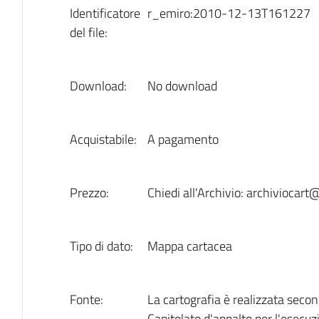
Identificatore
r_emiro:2010-12-13T161227
del file:
Download:
No download
Acquistabile:
A pagamento
Prezzo:
Chiedi all'Archivio: archiviocar
Tipo di dato:
Mappa cartacea
Fonte:
La cartografia è realizzata seco
Capitolato d'appalto per l'esecuz