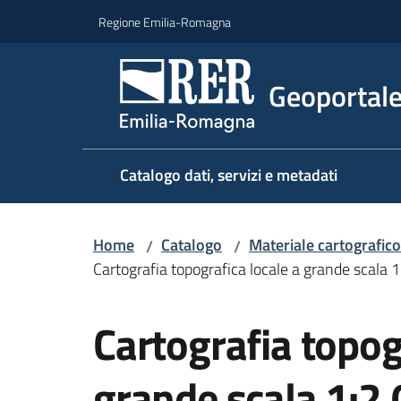
Vai al contenuto
Vai alla navigazione
Vai al footer
Regione Emilia-Romagna
Geoportal
Catalogo dati, servizi e metadati
Home
Catalogo
Materiale cartografico
/
/
Cartografia topografica locale a grande scala 
Salta al contenuto
Cartografia topog
grande scala 1:2.