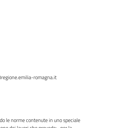
t@regione.emilia-romagna.it
ndo le norme contenute in uno speciale
ione dei lavori che prevede:- per la