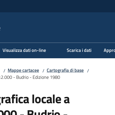
e
Visualizza dati on-line
Scarica i dati
Appro
Mappe cartacee
Cartografia di base
/
/
/
1:2.000 - Budrio - Edizione 1980
rafica locale a
000 - Budrio -