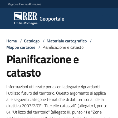
Vai al contenuto
Vai alla navigazione
Vai al footer
Regione Emilia-Romagna
Geoportale
Geoportale
Catalogo
Home
/
Catalogo
/
Materiale cartografico
/
dati,
Mappe cartacee
/
Pianificazione e catasto
servizi
Pianificazione e
e
metadati
catasto
Informazioni utilizzate per azioni adeguate riguardanti
Visualizza
l'utilizzo futuro del territorio. Questo argomento si applica
dati
alle seguenti categorie tematiche di dati territoriali della
on-
direttiva 2007/2/CE: "Parcelle catastali" (allegato I, punto
line
6), "Utilizzo del territorio" (allegato III, punto 4) e "Zone