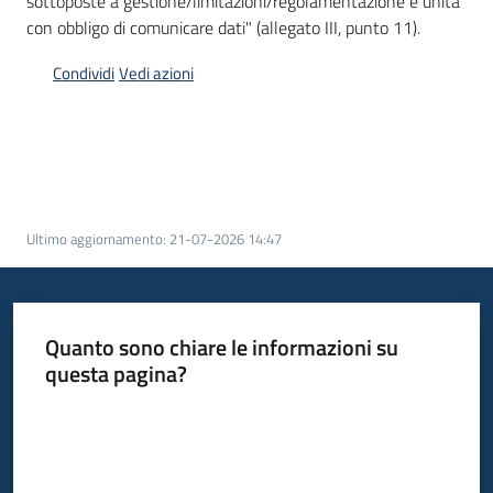
sottoposte a gestione/limitazioni/regolamentazione e unità
con obbligo di comunicare dati" (allegato III, punto 11).
Scarica
i
Condividi
Vedi azioni
dati
Approfondimenti
Ultimo aggiornamento
:
21-07-2026 14:47
Archivio
cartografico
Quanto sono chiare le informazioni su
questa pagina?
Seguici
Valuta da 1 a 5 stelle
su