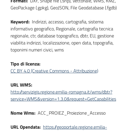
Formati:
DXF, Shape file (.shp), Vettoriale, WMS, KMZ,
GeoPackage (.gpkg), GeoJSON, File Geodatabase (.fgdb)
Keyword:
Indirizzi, accesso, cartografia, sistema
informativo geografico, Regionale, cartografia tecnica
regionale, ctr, database topografico, dbtr, EU, gestione
viabilita indirizzi, localizzazione, open data, topografia,
toponimi numeri civici, wms
Tipo di licenza:
CC BY 4.0 (Creative Commons - Attribuzione)
URL WMS:
http://servizigis.regione.emilia-romagna.it/wms/dbtr?
service=WMS&version=1.3.0&request=GetCapabilities
Nome Wms:
ACC_PROIEZ_Proiezione_Accesso
URL Opendata:
https://geoportale.regione.emilia-