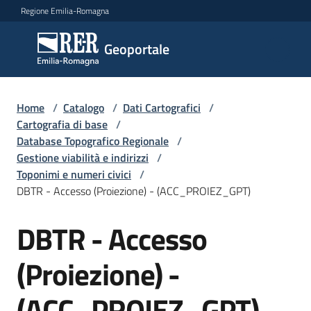
Vai al contenuto
Vai alla navigazione
Vai al footer
Regione Emilia-Romagna
Geoportale
Geoportale
Catalogo
Home
/
Catalogo
/
Dati Cartografici
/
dati,
Cartografia di base
/
servizi
Database Topografico Regionale
/
e
Gestione viabilità e indirizzi
/
metadati
Toponimi e numeri civici
/
DBTR - Accesso (Proiezione) - (ACC_PROIEZ_GPT)
DBTR - Accesso
Salta al contenuto
Visualizza
dati
(Proiezione) -
on-
line
(ACC_PROIEZ_GPT)