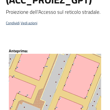
Scarica
Proiezione dell'Accesso sul reticolo stradale.
i
dati
Condividi
Vedi azioni
Approfondimenti
Dati
Anteprima:
Archivio
cartografico
Seguici
su