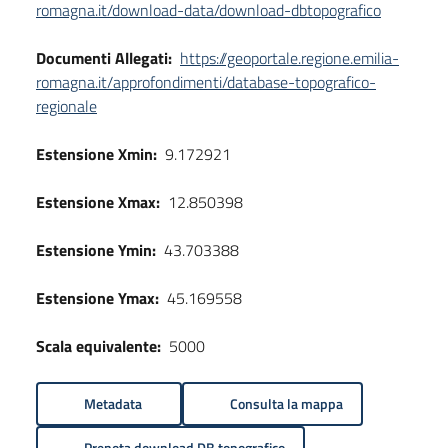
romagna.it/download-data/download-dbtopografico
Documenti Allegati:
https://geoportale.regione.emilia-
romagna.it/approfondimenti/database-topografico-
regionale
Estensione Xmin:
9.172921
Estensione Xmax:
12.850398
Estensione Ymin:
43.703388
Estensione Ymax:
45.169558
Scala equivalente:
5000
Metadata
Consulta la mappa
Prenota download DB topografico