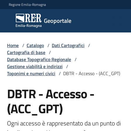
Vai al contenuto
Vai alla navigazione
Vai al footer
Regione Emilia-Romagna
Geoportale
Geoportale
Catalogo
Home
/
Catalogo
/
Dati Cartografici
/
dati,
Cartografia di base
/
servizi
Database Topografico Regionale
/
e
Gestione viabilità e indirizzi
/
metadati
Toponimi e numeri civici
/
DBTR - Accesso - (ACC_GPT)
DBTR - Accesso -
Salta al contenuto
Visualizza
(ACC_GPT)
dati
on-
line
Ogni accesso è rappresentato da un punto di 