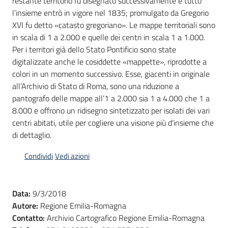
restante territorio fu disegnato successivamente e tutto
l’insieme entrò in vigore nel 1835; promulgato da Gregorio
Scarica
XVI fu detto «catasto gregoriano». Le mappe territoriali sono
i
in scala di 1 a 2.000 e quelle dei centri in scala 1 a 1.000.
dati
Per i territori già dello Stato Pontificio sono state
digitalizzate anche le cosiddette «mappette», riprodotte a
Approfondimenti
colori in un momento successivo. Esse, giacenti in originale
all’Archivio di Stato di Roma, sono una riduzione a
pantografo delle mappe all’1 a 2.000 sia 1 a 4.000 che 1 a
8.000 e offrono un ridisegno sintetizzato per isolati dei vari
centri abitati, utile per cogliere una visione più d’insieme che
Archivio
di dettaglio.
cartografico
Condividi
Vedi azioni
Seguici
Data:
9/3/2018
su
Autore:
Regione Emilia-Romagna
Contatto:
Archivio Cartografico Regione Emilia-Romagna