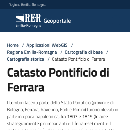
Vai al contenuto
Vai alla navigazione
Vai al footer
Regione Emilia-Romagna
Geoportale
Geoportale
Catalogo
Home
/
Applicazioni WebGIS
/
dati,
Regione Emilia-Romagna
/
Cartografia di base
/
servizi
Cartografia storica
/
Catasto Pontificio di Ferrara
e
Catasto Pontificio di
metadati
Ferrara
Visualizza
I territori facenti parte dello Stato Pontificio (province di
dati
Bologna, Ferrara, Ravenna, Forlì e Rimini) furono rilevati in
on-
parte in epoca napoleonica, fra 1807 e 1815 (le aree
line
strategicamente più importanti e il ferrarese) mentre il