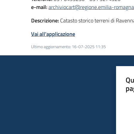
e-mail:
archiviocart@regione.emilia-romagna.
Descrizione:
Catasto storico terreni di Ravenn
Vai all'applicazione
Ultimo aggiornamento
:
16-07-2025 11:35
Qu
pa
Valut