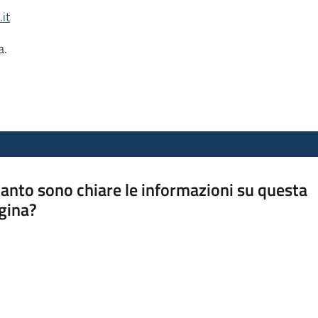
it
a.
anto sono chiare le informazioni su questa
gina?
a da 1 a 5 stelle