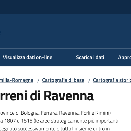
e
Visualizza dati on-line
Scarica i dati
Appro
milia-Romagna
Cartografia di base
Cartografia stori
/
/
erreni di Ravenna
(province di Bologna, Ferrara, Ravenna, Forlì e Rimini)
 fra 1807 e 1815 (le aree strategicamente più importanti
 disegnato successivamente e tutto l’insieme entrò in