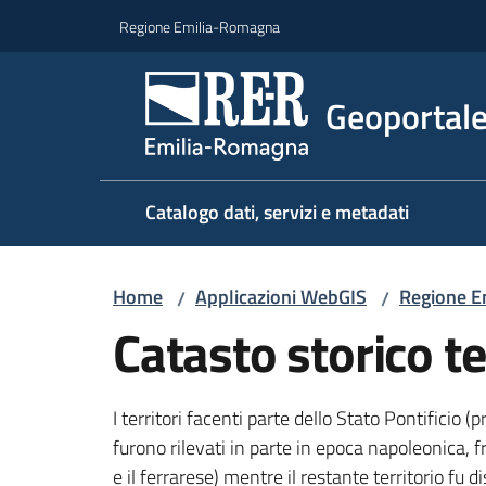
Vai al contenuto
Vai alla navigazione
Vai al footer
Regione Emilia-Romagna
Geoportal
Catalogo dati, servizi e metadati
Home
Applicazioni WebGIS
Regione E
/
/
Catasto storico t
I territori facenti parte dello Stato Pontificio 
furono rilevati in parte in epoca napoleonica,
e il ferrarese) mentre il restante territorio fu