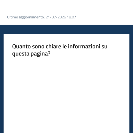
Scarica
i
Ultimo aggiornamento
:
21-07-2026 18:07
dati
Approfondimenti
Quanto sono chiare le informazioni su
questa pagina?
Valuta da 1 a 5 stelle
Archivio
cartografico
Seguici
su