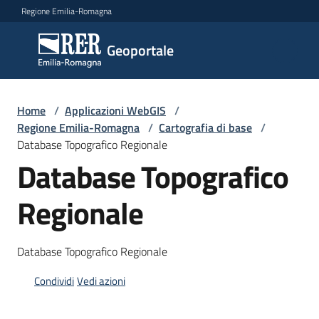
Vai al contenuto
Vai alla navigazione
Vai al footer
Regione Emilia-Romagna
Geoportale
Geoportale
Catalogo
Home
/
Applicazioni WebGIS
/
dati,
Regione Emilia-Romagna
/
Cartografia di base
/
servizi
Database Topografico Regionale
e
Database Topografico
metadati
Regionale
Visualizza
Database Topografico Regionale
dati
on-
Condividi
Vedi azioni
line