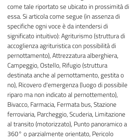
come tale riportato se ubicato in prossimità di 
Scarica
essa. Si articola come segue (in assenza di 
i
specifiche ogni voce è da intendersi di 
dati
significato intuitivo): Agriturismo (struttura di 
Approfondimenti
accoglienza agrituristica con possibilità di 
pernottamento), Attrezzatura alberghiera, 
Campeggio, Ostello, Rifugio (struttura 
destinata anche al pernottamento, gestita o 
Archivio
no), Ricovero d'emergenza (luogo di possibile 
cartografico
riparo ma non indicato al pernottemento), 
Bivacco, Farmacia, Fermata bus, Stazione 
ferroviaria, Parcheggio, Scuderia, Limitazione 
Seguici
su
al transito (motorizzato), Punto panoramico a 
360° o parzialmente orientato, Pericolo 