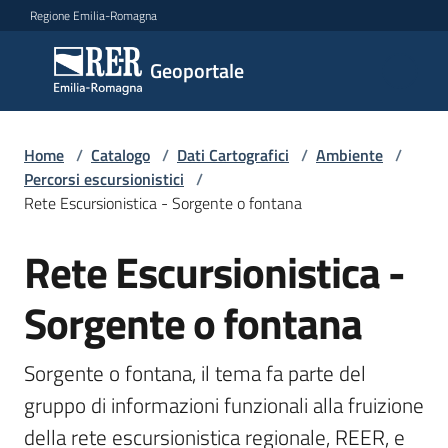
Vai al contenuto
Vai alla navigazione
Vai al footer
Regione Emilia-Romagna
Geoportale
Geoportale
Catalogo
Home
/
Catalogo
/
Dati Cartografici
/
Ambiente
/
dati,
Percorsi escursionistici
/
servizi
Rete Escursionistica - Sorgente o fontana
e
metadati
Rete Escursionistica -
Salta al contenuto
Sorgente o fontana
Visualizza
dati
Sorgente o fontana, il tema fa parte del 
on-
gruppo di informazioni funzionali alla fruizione 
line
della rete escursionistica regionale, REER, e 