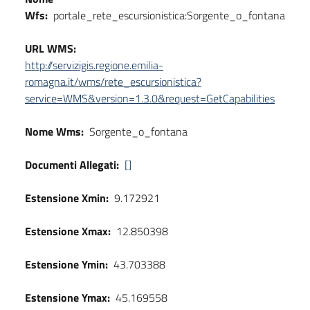
Wfs:
portale_rete_escursionistica:Sorgente_o_fontana
URL WMS:
http://servizigis.regione.emilia-
romagna.it/wms/rete_escursionistica?
service=WMS&version=1.3.0&request=GetCapabilities
Nome Wms:
Sorgente_o_fontana
Documenti Allegati:
[]
Estensione Xmin:
9.172921
Estensione Xmax:
12.850398
Estensione Ymin:
43.703388
Estensione Ymax:
45.169558