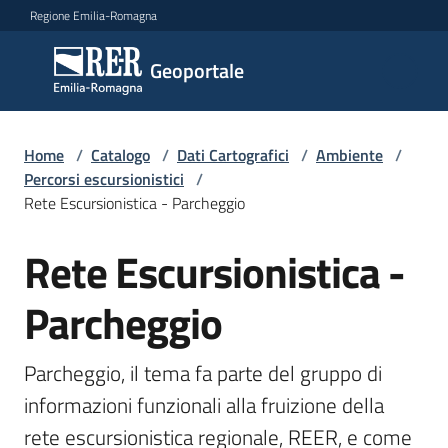
Vai al contenuto
Vai alla navigazione
Vai al footer
Regione Emilia-Romagna
Geoportale
Geoportale
Catalogo
Home
/
Catalogo
/
Dati Cartografici
/
Ambiente
/
dati,
Percorsi escursionistici
/
servizi
Rete Escursionistica - Parcheggio
e
metadati
Rete Escursionistica -
Salta al contenuto
Parcheggio
Visualizza
dati
Parcheggio, il tema fa parte del gruppo di 
on-
informazioni funzionali alla fruizione della 
line
rete escursionistica regionale, REER, e come 