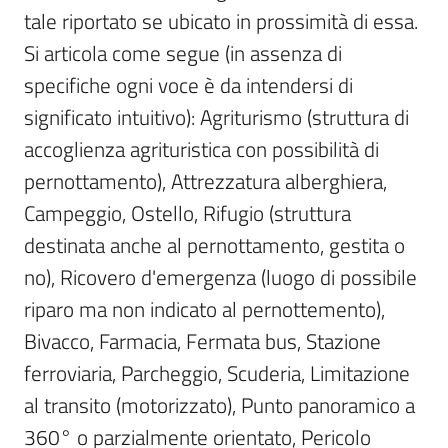
tale riportato se ubicato in prossimità di essa. 
Scarica
Si articola come segue (in assenza di 
i
specifiche ogni voce è da intendersi di 
dati
significato intuitivo): Agriturismo (struttura di 
Approfondimenti
accoglienza agrituristica con possibilità di 
pernottamento), Attrezzatura alberghiera, 
Campeggio, Ostello, Rifugio (struttura 
destinata anche al pernottamento, gestita o 
Archivio
no), Ricovero d'emergenza (luogo di possibile 
cartografico
riparo ma non indicato al pernottemento), 
Bivacco, Farmacia, Fermata bus, Stazione 
ferroviaria, Parcheggio, Scuderia, Limitazione 
Seguici
su
al transito (motorizzato), Punto panoramico a 
360° o parzialmente orientato, Pericolo 