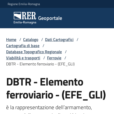
Vai al contenuto
Vai alla navigazione
Vai al footer
Regione Emilia-Romagna
Geoportale
Geoportale
Catalogo
Home
/
Catalogo
/
Dati Cartografici
/
dati,
Cartografia di base
/
servizi
Database Topografico Regionale
/
e
Viabilità e trasporti
/
Ferrovie
/
metadati
DBTR - Elemento ferroviario - (EFE_GLI)
DBTR - Elemento
Salta al contenuto
Visualizza
ferroviario - (EFE_GLI)
dati
on-
line
è la rappresentazione dell’armamento, 