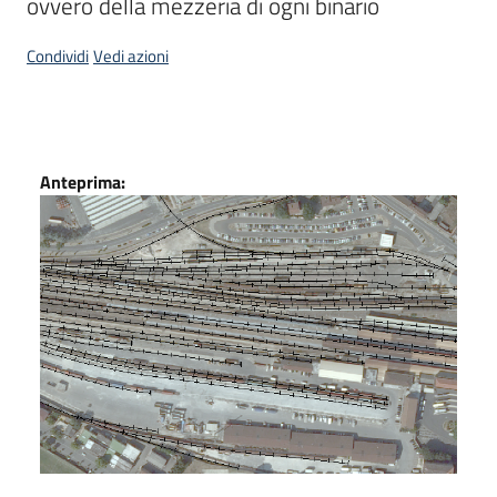
ovvero della mezzeria di ogni binario
Scarica
Condividi
Vedi azioni
i
dati
Approfondimenti
Dati
Anteprima:
Archivio
cartografico
Seguici
su