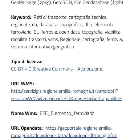
GeoPackage (.gpkg), GeoJSON, File Geodatabase (.fgdb)
Keyword:
Reti di trasporto, cartografia tecnica
regionale, ctr, database topografico, dbtr, elemento
ferroviario, EU, ferrovie, open data, topografia, viabilita
mobilita trasporti, wms, Regionale, cartografia, ferrovia,
sistema informativo geografico
Tipo di licenza:
CC BY 4.0 (Creative Commons - Attribuzione)
URL WMS:
http://servizigis.regione.emilia-romagna.it/wms/dbtr?
service=WMS&version=1.3.0&request=GetCapabilities
Nome Wms:
EFE_Elemento_ferroviario
URL Opendata:
https://geoportale.regione.emilia-
romagna.it/download-data/download-dbtopografico