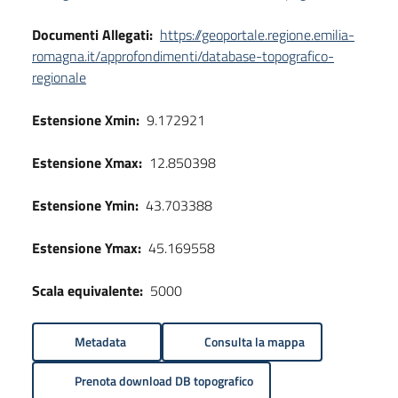
Documenti Allegati:
https://geoportale.regione.emilia-
romagna.it/approfondimenti/database-topografico-
regionale
Estensione Xmin:
9.172921
Estensione Xmax:
12.850398
Estensione Ymin:
43.703388
Estensione Ymax:
45.169558
Scala equivalente:
5000
Metadata
Consulta la mappa
Prenota download DB topografico