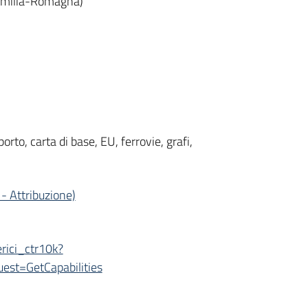
 Emilia-Romagna)
porto, carta di base, EU, ferrovie, grafi,
- Attribuzione)
ici_ctr10k?
st=GetCapabilities