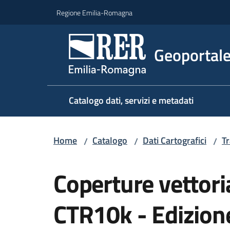
Vai al contenuto
Vai alla navigazione
Vai al footer
Regione Emilia-Romagna
Geoportal
Catalogo dati, servizi e metadati
Home
Catalogo
Dati Cartografici
Tr
/
/
/
Salta al contenuto
Coperture vettoria
CTR10k - Edizion