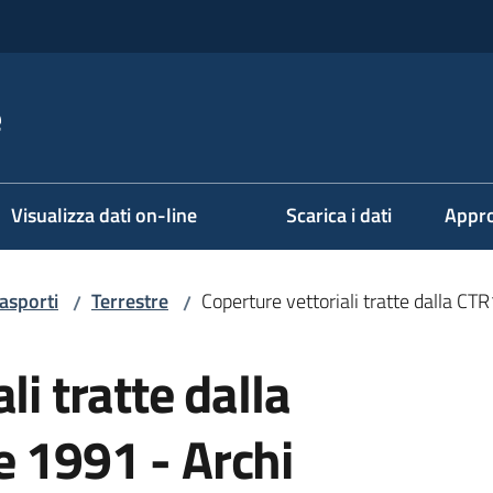
e
Visualizza dati on-line
Scarica i dati
Appro
asporti
Terrestre
Coperture vettoriali tratte dalla CT
/
/
li tratte dalla
e 1991 - Archi