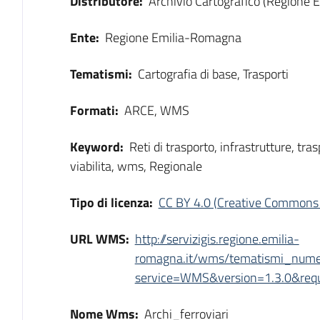
Distributore:
Archivio Cartografico (Regione
Ente:
Regione Emilia-Romagna
Tematismi:
Cartografia di base, Trasporti
Formati:
ARCE, WMS
Keyword:
Reti di trasporto, infrastrutture, tras
viabilita, wms, Regionale
Tipo di licenza:
CC BY 4.0 (Creative Commons 
URL WMS:
http://servizigis.regione.emilia-
romagna.it/wms/tematismi_numer
service=WMS&version=1.3.0&reque
Nome Wms:
Archi_ferroviari