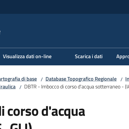
e
Visualizza dati on-line
Scarica i dati
Appro
rtografia di base
Database Topografico Regionale
I
/
/
draulica
DBTR - Imbocco di corso d'acqua sotterraneo - (
/
i corso d'acqua
S_GLI)