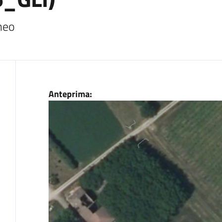
neo
Dati
Anteprima: