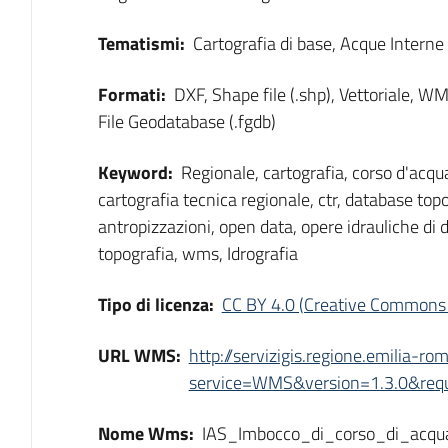
Tematismi:
Cartografia di base, Acque Interne
Formati:
DXF, Shape file (.shp), Vettoriale, 
File Geodatabase (.fgdb)
Keyword:
Regionale, cartografia, corso d'acqu
cartografia tecnica regionale, ctr, database topo
antropizzazioni, open data, opere idrauliche di d
topografia, wms, Idrografia
Tipo di licenza:
CC BY 4.0 (Creative Commons 
URL WMS:
http://servizigis.regione.emilia-r
service=WMS&version=1.3.0&reque
Nome Wms:
IAS_Imbocco_di_corso_di_acqu