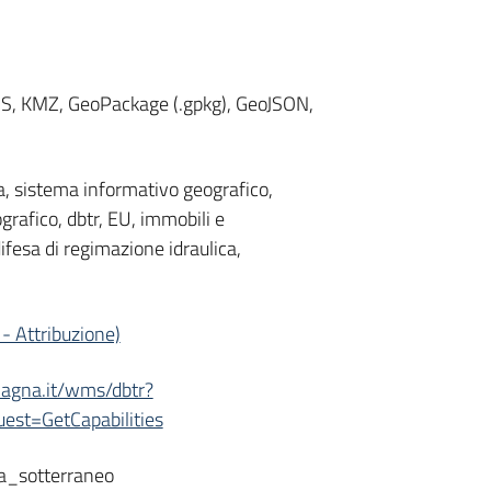
WMS, KMZ, GeoPackage (.gpkg), GeoJSON,
a, sistema informativo geografico,
grafico, dbtr, EU, immobili e
ifesa di regimazione idraulica,
- Attribuzione)
omagna.it/wms/dbtr?
st=GetCapabilities
a_sotterraneo