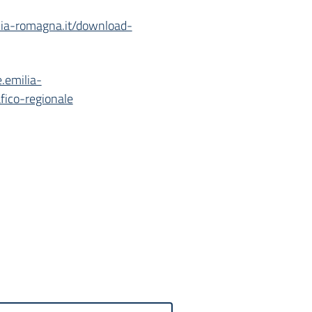
ilia-romagna.it/download-
e.emilia-
fico-regionale