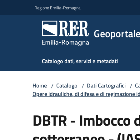
Vai al contenuto
Vai alla navigazione
Vai al footer
Regione Emilia-Romagna
Geoportal
Catalogo dati, servizi e metadati
Home
Catalogo
Dati Cartografici
Ca
/
/
/
Opere idrauliche, di difesa e di regimazione i
Salta al contenuto
DBTR - Imbocco d
sotterraneo - (IA