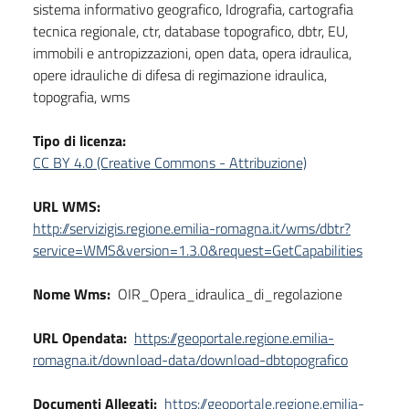
sistema informativo geografico, Idrografia, cartografia
tecnica regionale, ctr, database topografico, dbtr, EU,
immobili e antropizzazioni, open data, opera idraulica,
opere idrauliche di difesa di regimazione idraulica,
topografia, wms
Tipo di licenza:
CC BY 4.0 (Creative Commons - Attribuzione)
URL WMS:
http://servizigis.regione.emilia-romagna.it/wms/dbtr?
service=WMS&version=1.3.0&request=GetCapabilities
Nome Wms:
OIR_Opera_idraulica_di_regolazione
URL Opendata:
https://geoportale.regione.emilia-
romagna.it/download-data/download-dbtopografico
Documenti Allegati:
https://geoportale.regione.emilia-