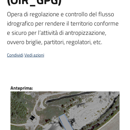
Scarica
Opera di regolazione e controllo del flusso 
i
idrografico per rendere il territorio conforme 
dati
e sicuro per l’attività di antropizzazione, 
Approfondimenti
ovvero briglie, partitori, regolatori, etc.
Condividi
Vedi azioni
Archivio
cartografico
Dati
Anteprima:
Seguici
su