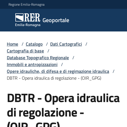
Vai al contenuto
Vai alla navigazione
Vai al footer
Regione Emilia-Romagna
Geoportale
Geoportale
Catalogo
Home
/
Catalogo
/
Dati Cartografici
/
dati,
Cartografia di base
/
servizi
Database Topografico Regionale
/
e
Immobili e antropizzazioni
/
metadati
Opere idrauliche, di difesa e di regimazione idraulica
/
DBTR - Opera idraulica di regolazione - (OIR_GPG)
DBTR - Opera idraulica
Salta al contenuto
Visualizza
dati
di regolazione -
on-
line
(OIR_GPG)