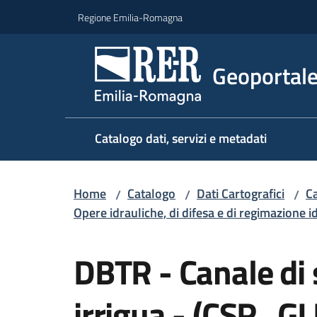
Vai al contenuto
Vai alla navigazione
Vai al footer
Regione Emilia-Romagna
Geoportal
Catalogo dati, servizi e metadati
Home
Catalogo
Dati Cartografici
Ca
/
/
/
Opere idrauliche, di difesa e di regimazione i
Salta al contenuto
DBTR - Canale di 
irrigua - (CSR_GL