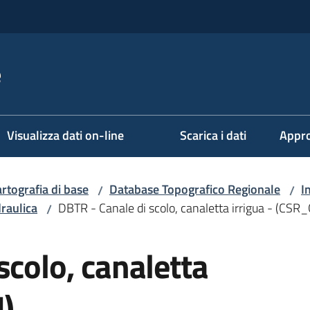
e
Visualizza dati on-line
Scarica i dati
Appro
rtografia di base
Database Topografico Regionale
I
/
/
draulica
DBTR - Canale di scolo, canaletta irrigua - (CSR_
/
scolo, canaletta
I)