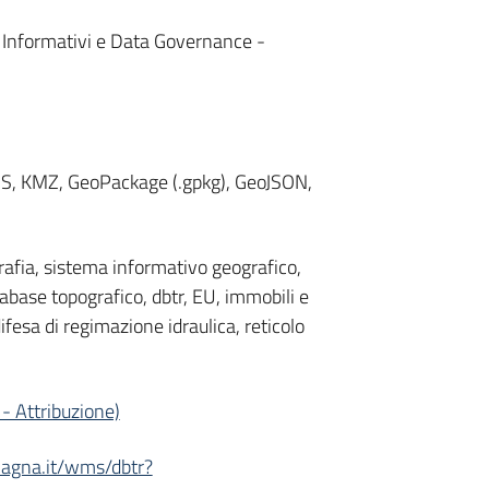
i Informativi e Data Governance -
WMS, KMZ, GeoPackage (.gpkg), GeoJSON,
grafia, sistema informativo geografico,
tabase topografico, dbtr, EU, immobili e
ifesa di regimazione idraulica, reticolo
- Attribuzione)
omagna.it/wms/dbtr?