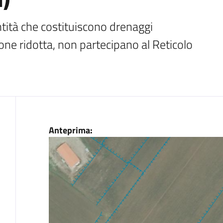
ntità che costituiscono drenaggi 
ione ridotta, non partecipano al Reticolo 
Dati
Anteprima: