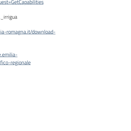
st=GetCapabilities
_irrigua
ilia-romagna.it/download-
e.emilia-
fico-regionale