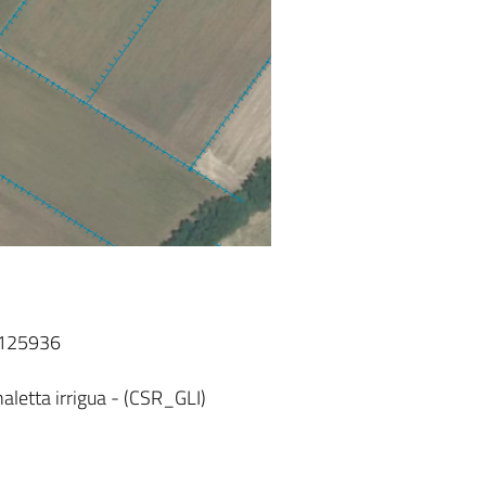
T125936
aletta irrigua - (CSR_GLI)