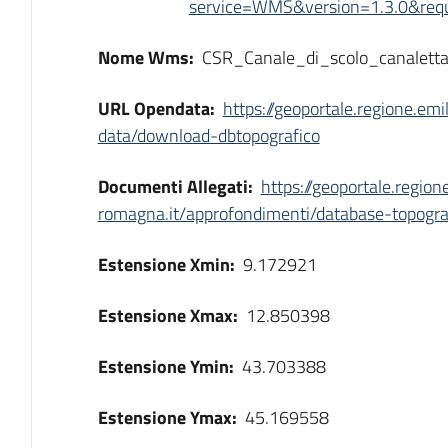
service=WMS&version=1.3.0&reque
Nome Wms:
CSR_Canale_di_scolo_canaletta
URL Opendata:
https://geoportale.regione.em
data/download-dbtopografico
Documenti Allegati:
https://geoportale.region
romagna.it/approfondimenti/database-topogra
Estensione Xmin:
9.172921
Estensione Xmax:
12.850398
Estensione Ymin:
43.703388
Estensione Ymax:
45.169558