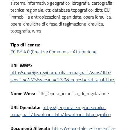
sistema informativo geografico, Idrografia, cartografia
tecnica regionale, ctr, database topografico, dbtr, EU,
immobili e antropizzazioni, open data, opera idraulica,
opere idrauliche di difesa di regimazione idraulica,
topografia, wms
Tipo di licenza:
CC BY 4.0 (Creative Commons - Attribuzione)
URL WMS:
http://servizigis.regione.emilia-romagna.it/wms/dbtr?
service=WMS&version=1.3.0&request=GetCapabilities
Nome Wms:
OIR_Opera_idraulica_di_regolazione
URL Opendata:
https://geoportale.regione.emilia-
romagna.it/download-data/download-dbtopografico
Documenti Allegati:
https://geoportale.regione.emilia-