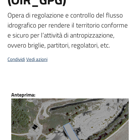
Scarica
Opera di regolazione e controllo del flusso 
i
idrografico per rendere il territorio conforme 
dati
e sicuro per l’attività di antropizzazione, 
Approfondimenti
ovvero briglie, partitori, regolatori, etc.
Condividi
Vedi azioni
Archivio
cartografico
Dati
Anteprima:
Seguici
su