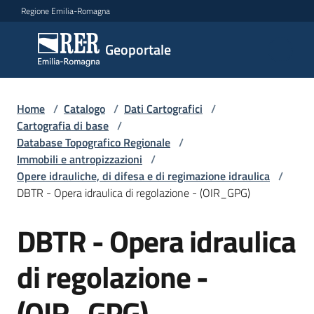
Vai al contenuto
Vai alla navigazione
Vai al footer
Regione Emilia-Romagna
Geoportale
Geoportale
Catalogo
Home
/
Catalogo
/
Dati Cartografici
/
dati,
Cartografia di base
/
servizi
Database Topografico Regionale
/
e
Immobili e antropizzazioni
/
metadati
Opere idrauliche, di difesa e di regimazione idraulica
/
DBTR - Opera idraulica di regolazione - (OIR_GPG)
DBTR - Opera idraulica
Salta al contenuto
Visualizza
dati
di regolazione -
on-
line
(OIR_GPG)