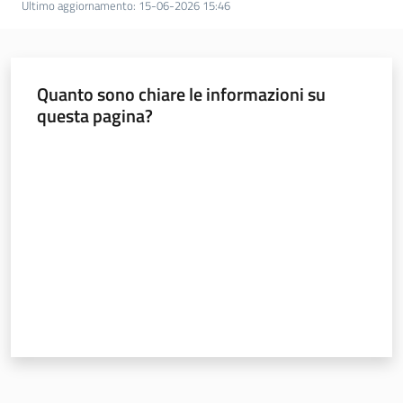
Ultimo aggiornamento
:
15-06-2026 15:46
Archivio
Quanto sono chiare le informazioni su
cartografico
questa pagina?
Menu selezionato
Valuta da 1 a 5 stelle
Geoportale
Catalogo dati, servizi
e metadati
Visualizza dati on-