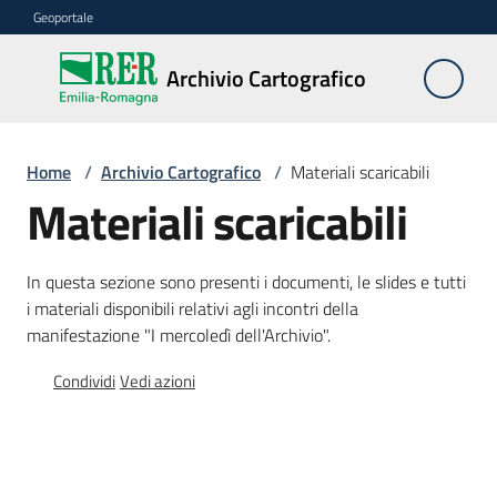
Vai al contenuto
Vai alla navigazione
Vai al footer
Geoportale
Archivio
Archivio Cartografico
Cartografico
Home
/
Archivio Cartografico
/
Materiali scaricabili
I
Materiali scaricabili
nostri
servizi
In questa sezione sono presenti i documenti, le slides e tutti
i materiali disponibili relativi agli incontri della
manifestazione "I mercoledì dell'Archivio".
I
nostri
Condividi
Vedi azioni
eventi
Contatti