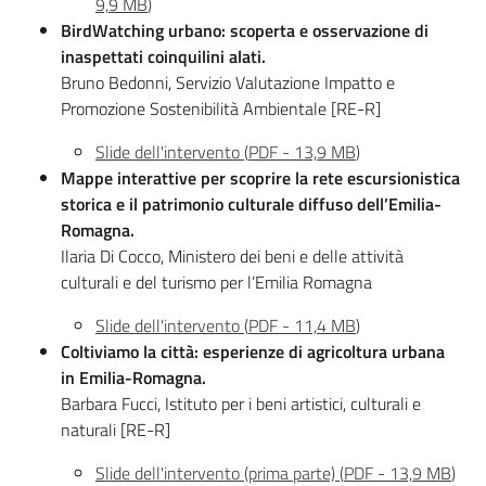
9,9 MB
)
line
BirdWatching urbano: scoperta e osservazione di
inaspettati coinquilini alati.
Bruno Bedonni, Servizio Valutazione Impatto e
Scarica i dati
Promozione Sostenibilità Ambientale [RE-R]
Slide dell'intervento
(
PDF
-
13,9 MB
)
Approfondimenti
Mappe interattive per scoprire la rete escursionistica
storica e il patrimonio culturale diffuso dell’Emilia-
Romagna.
Ilaria Di Cocco, Ministero dei beni e delle attività
culturali e del turismo per l’Emilia Romagna
Slide dell'intervento
(
PDF
-
11,4 MB
)
Coltiviamo la città: esperienze di agricoltura urbana
in Emilia-Romagna.
Barbara Fucci, Istituto per i beni artistici, culturali e
naturali [RE-R]
Slide dell'intervento (prima parte)
(
PDF
-
13,9 MB
)