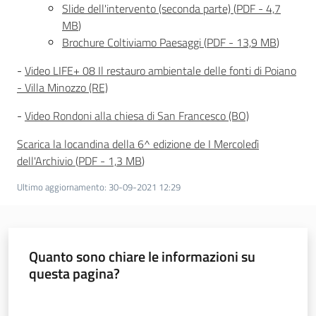
Slide dell'intervento (seconda parte)
(
PDF
-
4,7
MB
)
Brochure Coltiviamo Paesaggi
(
PDF
-
13,9 MB
)
-
Video LIFE+ 08 Il restauro ambientale delle fonti di Poiano
- Villa Minozzo (RE)
-
Video Rondoni alla chiesa di San Francesco (BO)
Scarica la locandina della 6^ edizione de I Mercoledì
dell'Archivio
(
PDF
-
1,3 MB
)
Ultimo aggiornamento
:
30-09-2021 12:29
Quanto sono chiare le informazioni su
questa pagina?
Valuta da 1 a 5 stelle