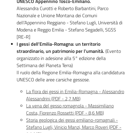
UNESCO Appennino Tosco-Emiliano.
Alessandra Curotti e Roberto Barbantini, Parco
Nazionale e Unione Montana dei Comuni
dell’Appennino Reggiano - Stefano Lugli, Università di
Archivio
Modena e Reggio Emilia - Stefano Segadelli, SGSS
cartografico
[RE-R]
Menu selezionato
I gessi dell’Emilia-Romagna: un territorio
straordinario, un patrimonio per l’umanità.
(Evento
organizzato in adesione alla 5° edizione della
Settimana del Pianeta Terra)
ll ruolo della Regione Emilia-Romagna alla candidatura
Geoportale
UNESCO delle aree carsiche gessose.
La flora dei gessi in Emilia-Romagna - Alessandro
Catalogo dati, servizi
Alessandrini
(
PDF
-
2,7 MB
)
e metadati
La vena del gesso romagnola - Massimiliano
Costa, Fiorenzo Rossetti
(
PDF
-
8,6 MB
)
Storia geologica dei gessi emiliano-romagnali -
Stefano Lugli, Vinicio Manzi, Marco Roveri
(
PDF
-
Visualizza dati on-