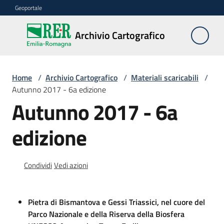
Vai al contenuto
Vai alla navigazione
Vai al footer
Geoportale
Archivio
Archivio Cartografico
Cartografico
Home
/
Archivio Cartografico
/
Materiali scaricabili
/
I
Autunno 2017 - 6a edizione
nostri
Autunno 2017 - 6a
servizi
edizione
I
nostri
Condividi
Vedi azioni
eventi
Pietra di Bismantova e Gessi Triassici, nel cuore del
Contatti
Parco Nazionale e della Riserva della Biosfera