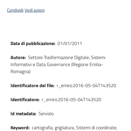
Scarica
Condividi
Vedi azioni
i
dati
Approfondimenti
Dati
Data di pubblicazione:
01/01/2011
Autore:
Settore Trasformazione Digitale, Sistemi
Informativi e Data Governance (Regione Emilia-
Romagna)
Archivio
cartografico
Identificatore del file:
r_emiro:2016-05-04T143520
Identificatore:
r_emiro:2016-05-04T143520
Seguici
Id metadata:
Servizio
su
Keyword:
cartografia, grigliatura, Sistemi di coordinate,