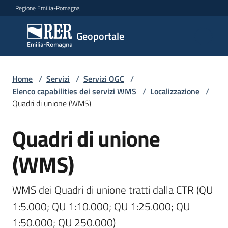
Vai al contenuto
Vai alla navigazione
Vai al footer
Regione Emilia-Romagna
Geoportale
Geoportale
Catalogo
Home
/
Servizi
/
Servizi OGC
/
dati,
Elenco capabilities dei servizi WMS
/
Localizzazione
/
servizi
Quadri di unione (WMS)
e
metadati
Quadri di unione
Salta al contenuto
(WMS)
Visualizza
dati
WMS dei Quadri di unione tratti dalla CTR (QU 
on-
1:5.000; QU 1:10.000; QU 1:25.000; QU 
line
1:50.000; QU 250.000)