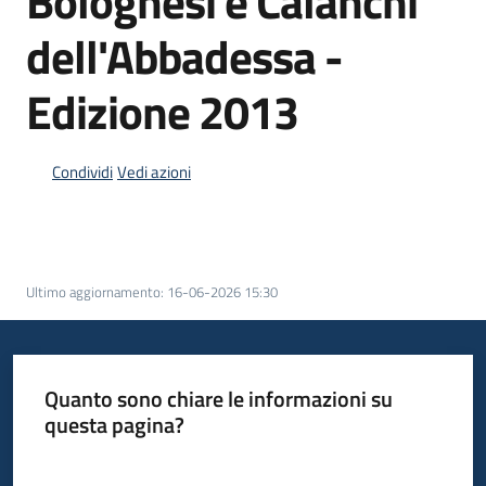
Bolognesi e Calanchi
dell'Abbadessa -
Scarica
i
Edizione 2013
dati
Menu selezionato
Approfondimenti
Condividi
Vedi azioni
Archivio
Ultimo aggiornamento
:
16-06-2026 15:30
cartografico
Quanto sono chiare le informazioni su
Seguici
questa pagina?
su
Valuta da 1 a 5 stelle