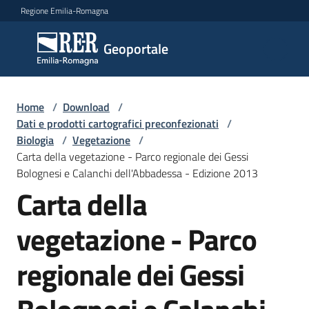
Vai al contenuto
Vai alla navigazione
Vai al footer
Regione Emilia-Romagna
Geoportale
Geoportale
Catalogo
Home
/
Download
/
dati,
Dati e prodotti cartografici preconfezionati
/
servizi
Biologia
/
Vegetazione
/
e
Carta della vegetazione - Parco regionale dei Gessi
metadati
Bolognesi e Calanchi dell'Abbadessa - Edizione 2013
Carta della
vegetazione - Parco
Visualizza
dati
regionale dei Gessi
on-
line