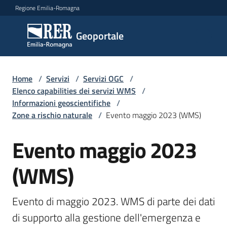
Vai al contenuto
Vai alla navigazione
Vai al footer
Regione Emilia-Romagna
Geoportale
Geoportale
Catalogo
Home
/
Servizi
/
Servizi OGC
/
dati,
Elenco capabilities dei servizi WMS
/
servizi
Informazioni geoscientifiche
/
e
Zone a rischio naturale
/
Evento maggio 2023 (WMS)
metadati
Evento maggio 2023
Salta al contenuto
(WMS)
Visualizza
dati
on-
Evento di maggio 2023. WMS di parte dei dati 
line
di supporto alla gestione dell'emergenza e 