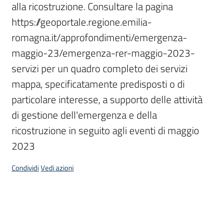
alla ricostruzione. Consultare la pagina 
Scarica
https://geoportale.regione.emilia-
i
romagna.it/approfondimenti/emergenza-
dati
maggio-23/emergenza-rer-maggio-2023-
Approfondimenti
servizi per un quadro completo dei servizi 
mappa, specificatamente predisposti o di 
particolare interesse, a supporto delle attività 
di gestione dell'emergenza e della 
Archivio
ricostruzione in seguito agli eventi di maggio 
cartografico
2023
Condividi
Vedi azioni
Seguici
su