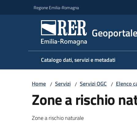
Vai al contenuto
Vai alla navigazione
Vai al footer
Regione Emilia-Romagna
Geoportal
Catalogo dati, servizi e metadati
Home
Servizi
Servizi OGC
Elenco ca
/
/
/
Zone a rischio na
Zone a rischio naturale