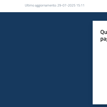
Ultimo aggiornamento
:
29-07-2025 15:11
Qu
pa
Valut