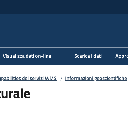
e
Visualizza dati on-line
Scarica i dati
Appro
pabilities dei servizi WMS
Informazioni geoscientifiche
/
turale