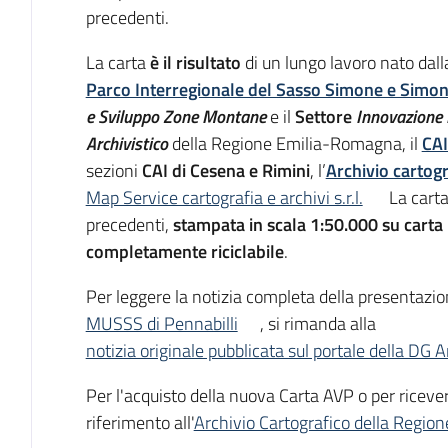
precedenti.
La carta
è il risultato
di un lungo lavoro nato dal
Parco Interregionale del Sasso Simone e Simon
e Sviluppo Zone Montane
e il
Settore
Innovazione D
Archivistico
della Regione Emilia-Romagna, il
CAI
sezioni
CAI di Cesena e Rimini
, l’
Archivio cartogr
Map Service cartografia e archivi s.r.l.
La carta
precedenti,
stampata in scala 1:50.000 su carta
completamente riciclabile
.
Per leggere la notizia completa della presentazio
MUSSS di Pennabilli
, si rimanda alla
notizia originale pubblicata sul portale della DG
Per l'acquisto della nuova Carta AVP o per ricever
riferimento all'
Archivio Cartografico della Regi