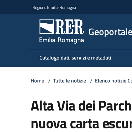
Vai al contenuto
Vai alla navigazione
Vai al footer
Regione Emilia-Romagna
Geoportal
Catalogo dati, servizi e metadati
Home
Tutte le notizie
Elenco notizie C
/
/
Salta al contenuto
Alta Via dei Parch
nuova carta escur