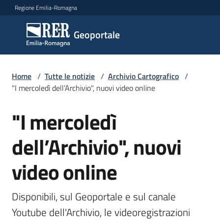
Vai al contenuto
Vai alla navigazione
Vai al footer
Regione Emilia-Romagna
Geoportale
Geoportale
Catalogo
Home
/
Tutte le notizie
/
Archivio Cartografico
/
dati,
"I mercoledì dell’Archivio", nuovi video online
servizi
e
"I mercoledì
Salta al contenuto
metadati
dell’Archivio", nuovi
video online
Visualizza
dati
on-
Disponibili, sul Geoportale e sul canale 
line
Youtube dell'Archivio, le videoregistrazioni 