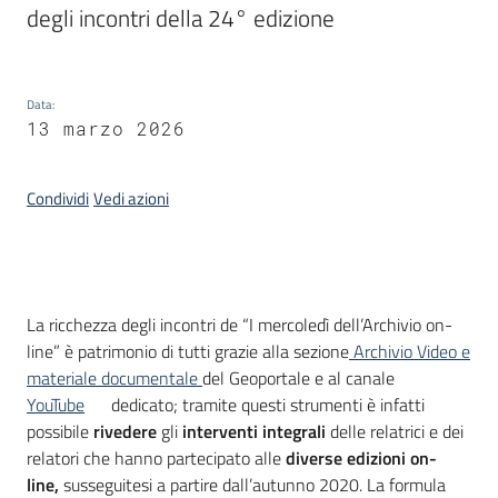
degli incontri della 24° edizione
Scarica
i
dati
Data
:
13 marzo 2026
Approfondimenti
Condividi
Vedi azioni
Archivio
Introduzione
cartografico
La ricchezza degli incontri de “I mercoledì dell’Archivio on-
line” è patrimonio di tutti grazie alla sezione
Archivio Video e
materiale documentale
del Geoportale e al canale
YouTube
dedicato; tramite questi strumenti è infatti
Seguici
possibile
rivedere
gli
interventi integrali
delle relatrici e dei
su
relatori che hanno partecipato alle
diverse edizioni on-
line,
susseguitesi a partire dall’autunno 2020. La formula