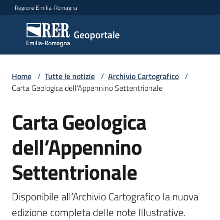
Vai al contenuto
Vai alla navigazione
Vai al footer
Regione Emilia-Romagna
Geoportale
Geoportale
Catalogo
Home
/
Tutte le notizie
/
Archivio Cartografico
/
dati,
Carta Geologica dell’Appennino Settentrionale
servizi
e
Carta Geologica
Salta al contenuto
metadati
dell’Appennino
Settentrionale
Visualizza
dati
on-
Disponibile all’Archivio Cartografico la nuova 
line
edizione completa delle note Illustrative.