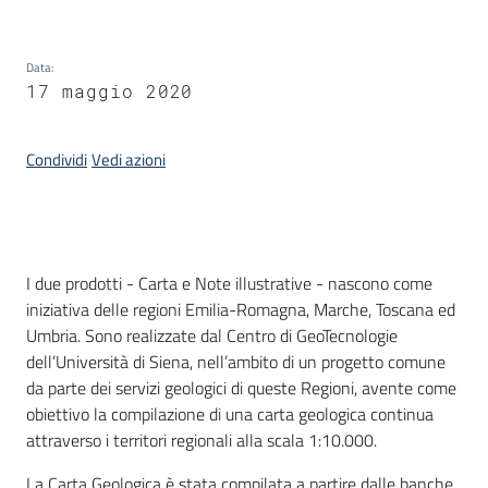
Scarica
i
Data
:
dati
17 maggio 2020
Approfondimenti
Condividi
Vedi azioni
Introduzione
I due prodotti - Carta e Note illustrative - nascono come
Archivio
iniziativa delle regioni Emilia-Romagna, Marche, Toscana ed
cartografico
Umbria. Sono realizzate dal Centro di GeoTecnologie
dell’Università di Siena, nell’ambito di un progetto comune
da parte dei servizi geologici di queste Regioni, avente come
Seguici
obiettivo la compilazione di una carta geologica continua
su
attraverso i territori regionali alla scala 1:10.000.
La Carta Geologica è stata compilata a partire dalle banche