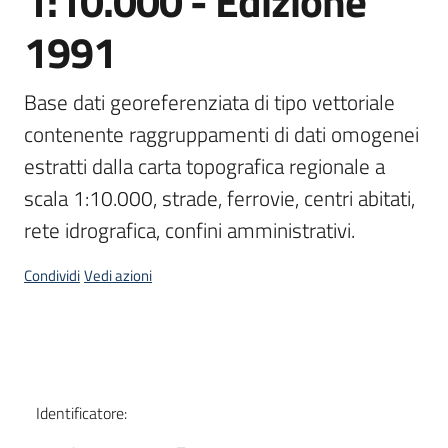
1:10.000 - Edizione
1991
Scarica
i
dati
Base dati georeferenziata di tipo vettoriale 
contenente raggruppamenti di dati omogenei 
Approfondimenti
estratti dalla carta topografica regionale a 
scala 1:10.000, strade, ferrovie, centri abitati, 
rete idrografica, confini amministrativi.
Archivio
Condividi
Vedi azioni
cartografico
Dati
Seguici
su
Identificatore: