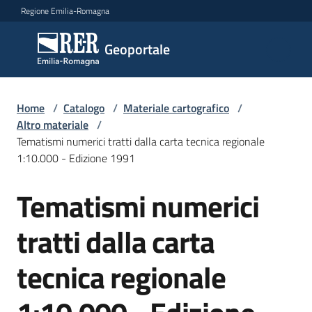
Vai al contenuto
Vai alla navigazione
Vai al footer
Regione Emilia-Romagna
Geoportale
Geoportale
Catalogo
Home
/
Catalogo
/
Materiale cartografico
/
dati,
Altro materiale
/
servizi
Tematismi numerici tratti dalla carta tecnica regionale
e
1:10.000 - Edizione 1991
metadati
Tematismi numerici
Salta al contenuto
tratti dalla carta
Visualizza
dati
tecnica regionale
on-
line